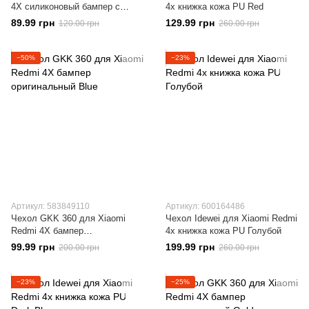
4X силиконовый бампер с
4x книжка кожа PU Red
рисунком Dreamcatcher
89.99 грн
129.99 грн
120.00 грн
260.00 грн
−50%
−23%
Артикул: 583849110
Артикул: 600164486
Чехол GKK 360 для Xiaomi
Чехол Idewei для Xiaomi Redmi
Redmi 4X бампер
4x книжка кожа PU Голубой
оригинальный Blue
99.99 грн
199.99 грн
200.00 грн
260.00 грн
−23%
−25%