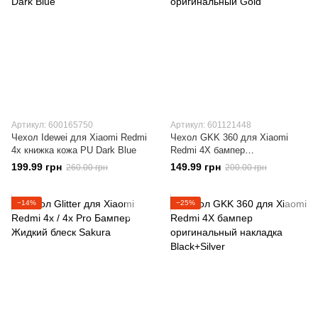
Артикул: 600165750
Артикул: 601121448
Чехол Idewei для Xiaomi Redmi
Чехол GKK 360 для Xiaomi
4x книжка кожа PU Dark Blue
Redmi 4X бампер
оригинальный Gold
199.99 грн
149.99 грн
260.00 грн
200.00 грн
−14%
−25%