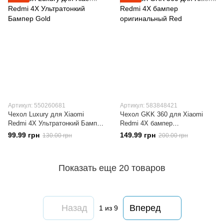
Артикул: 550260681
Артикул: 583848421
Чехол Luxury для Xiaomi
Чехол GKK 360 для Xiaomi
Redmi 4X Ультратонкий Бампер
Redmi 4X бампер
Gold
оригинальный Red
99.99 грн
149.99 грн
130.00 грн
200.00 грн
Показать еще 20 товаров
Назад
Вперед
1
из 9