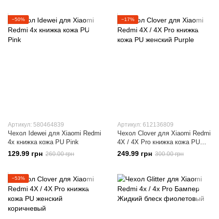
−50%
−17%
Артикул: 580464839
Артикул: 612136809
Чехол Idewei для Xiaomi Redmi
Чехол Clover для Xiaomi Redmi
4x книжка кожа PU Pink
4X / 4X Pro книжка кожа PU
женский Purple
129.99 грн
249.99 грн
260.00 грн
300.00 грн
−53%