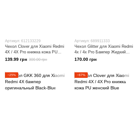
Артикул: 612133229
Артикул: 689911333
Чехол Clover для Xiaomi Redmi
Чехол Glitter для Xiaomi Redmi
4X / 4X Pro книжка кожа PU
4x / 4х Pro Бампер Жидкий
женский коричневый
блеск фиолетовый
139.99 грн
170.00 грн
300.00 грн
−25%
−67%