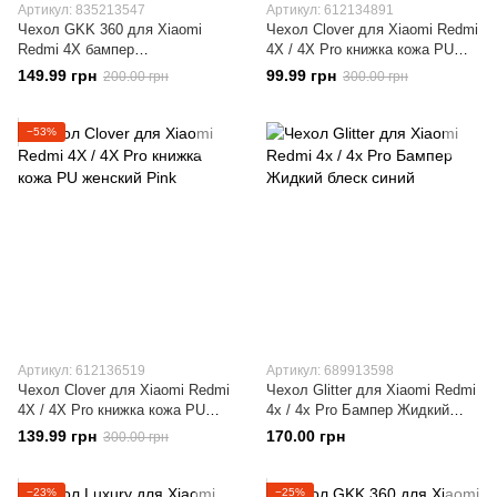
Артикул: 835213547
Артикул: 612134891
Чехол GKK 360 для Xiaomi
Чехол Clover для Xiaomi Redmi
Redmi 4X бампер
4X / 4X Pro книжка кожа PU
оригинальный Black-Blue
женский Blue
149.99 грн
99.99 грн
200.00 грн
300.00 грн
−53%
Артикул: 612136519
Артикул: 689913598
Чехол Clover для Xiaomi Redmi
Чехол Glitter для Xiaomi Redmi
4X / 4X Pro книжка кожа PU
4x / 4х Pro Бампер Жидкий
женский Pink
блеск синий
139.99 грн
170.00 грн
300.00 грн
−23%
−25%