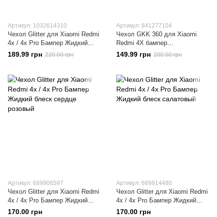
Артикул: 1032614310
Артикул: 841277104
Чехол Glitter для Xiaomi Redmi
Чехол GKK 360 для Xiaomi
4x / 4х Pro Бампер Жидкий
Redmi 4X бампер
блеск Sakura
оригинальный накладка
189.99 грн
149.99 грн
220.00 грн
200.00 грн
Black+Silver
Артикул: 689906597
Артикул: 689914480
Чехол Glitter для Xiaomi Redmi
Чехол Glitter для Xiaomi Redmi
4x / 4х Pro Бампер Жидкий
4x / 4х Pro Бампер Жидкий
блеск сердце розовый
блеск салатовый
170.00 грн
170.00 грн