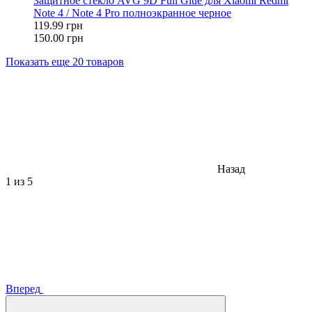
Защитное стекло AVG 9D Full Glue для Xiaomi Redmi
Note 4 / Note 4 Pro полноэкранное черное
119.99 грн
150.00 грн
Показать еще 20 товаров
Назад
1
из 5
Вперед