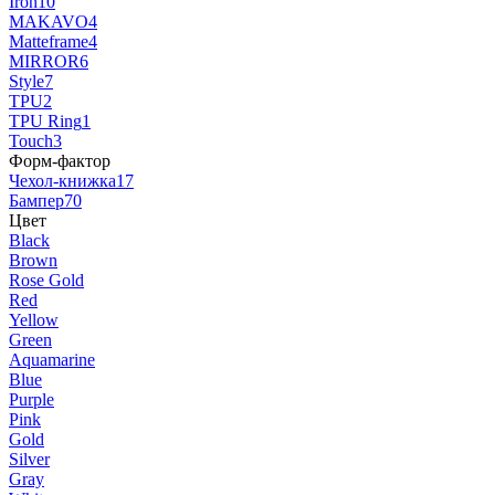
Iron
10
MAKAVO
4
Matteframe
4
MIRROR
6
Style
7
TPU
2
TPU Ring
1
Touch
3
Форм-фактор
Чехол-книжка
17
Бампер
70
Цвет
Black
Brown
Rose Gold
Red
Yellow
Green
Aquamarine
Blue
Purple
Pink
Gold
Silver
Gray