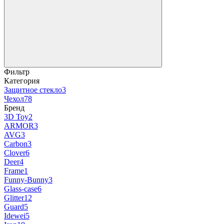
Фильтр
Категория
Защитное стекло
3
Чехол
78
Бренд
3D Toy
2
ARMOR
3
AVG
3
Carbon
3
Clover
6
Deer
4
Frame
1
Funny-Bunny
3
Glass-case
6
Glitter
12
Guard
5
Idewei
5