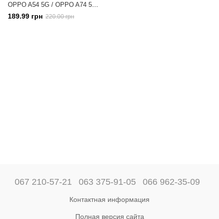
OPPO A54 5G / OPPO A74 5G
бампер противоударный с
189.99 грн
220.00 грн
подставкой Blue
067 210-57-21
063 375-91-05
066 962-35-09
Контактная информация
Полная версия сайта