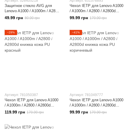
Артикул: 526405218
Артикул: 631576893
Защитное стекло AVG для
Чехол IETP для Lenovo A1000
Lenovo A1000 / A1000m / A2800
/ A1000m / A2800 / A2800d
/ A2800d
книжка PU кожа черный
49.99 грн
99.99 грн
80.00 грн
170.00 грн
−29%
−41%
Артикул: 781050387
Артикул: 781049777
Чехол IETP для Lenovo A1000
Чехол IETP для Lenovo A1000
/ A1000m / A2800 / A2800d
/ A1000m / A2800 / A2800d
книжка кожа PU красный
книжка кожа PU коричневый
119.99 грн
99.99 грн
170.00 грн
170.00 грн