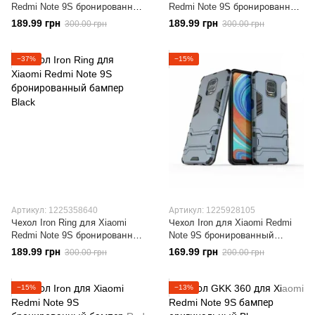
Redmi Note 9S бронированный
Redmi Note 9S бронированный
бампер Red
бампер Dark Blue
189.99 грн
189.99 грн
300.00 грн
300.00 грн
−37%
−15%
Артикул: 1225358640
Артикул: 1225928105
Чехол Iron Ring для Xiaomi
Чехол Iron для Xiaomi Redmi
Redmi Note 9S бронированный
Note 9S бронированный
бампер Black
бампер Dark Blue
189.99 грн
169.99 грн
300.00 грн
200.00 грн
−15%
−13%