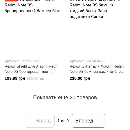
Артикул: 1225932788
Артикул: 1247484863
Чехол Shield для Xiaomi Redmi
Чехол Glitter для Xiaomi Redmi
Note 9S бронированный
Note 9S бампер жидкий блеск
бампер Blue
Заяц подставка Синий
199.99 грн
230.00 грн
380.00 грн
Показать еще 20 товаров
Назад
Вперед
1
из 9