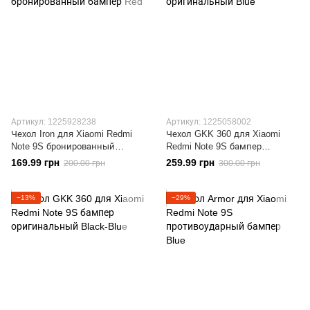
Артикул: 1225928238
Артикул: 1225058002
Чехол Iron для Xiaomi Redmi
Чехол GKK 360 для Xiaomi
Note 9S бронированный
Redmi Note 9S бампер
бампер Red
оригинальный Blue
169.99 грн
259.99 грн
200.00 грн
300.00 грн
−13%
−29%