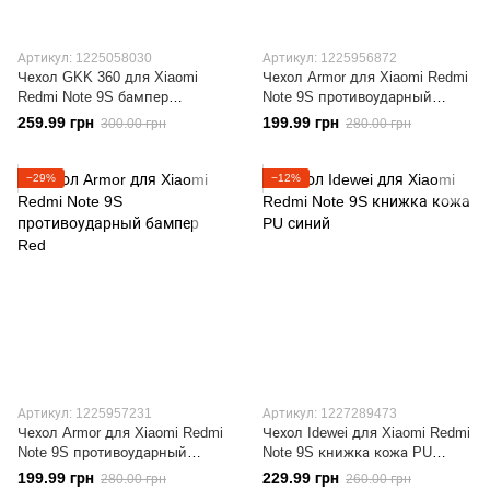
Артикул: 1225058030
Артикул: 1225956872
Чехол GKK 360 для Xiaomi
Чехол Armor для Xiaomi Redmi
Redmi Note 9S бампер
Note 9S противоударный
оригинальный Black-Blue
бампер Blue
259.99 грн
199.99 грн
300.00 грн
280.00 грн
−29%
−12%
Артикул: 1225957231
Артикул: 1227289473
Чехол Armor для Xiaomi Redmi
Чехол Idewei для Xiaomi Redmi
Note 9S противоударный
Note 9S книжка кожа PU
бампер Red
синий
199.99 грн
229.99 грн
280.00 грн
260.00 грн