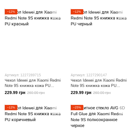
−12%
−12%
Артикул: 1227289715
Артикул: 1227290147
Чехол Idewei для Xiaomi Redmi
Чехол Idewei для Xiaomi Redmi
Note 9S книжка кожа PU
Note 9S книжка кожа PU
красный
черный
229.99 грн
229.99 грн
260.00 грн
260.00 грн
−12%
−25%