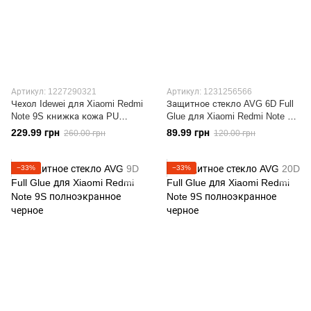
Артикул: 1227290321
Артикул: 1231256566
Чехол Idewei для Xiaomi Redmi
Защитное стекло AVG 6D Full
Note 9S книжка кожа PU
Glue для Xiaomi Redmi Note 9S
коричневый
полноэкранное черное
229.99 грн
89.99 грн
260.00 грн
120.00 грн
−33%
−33%