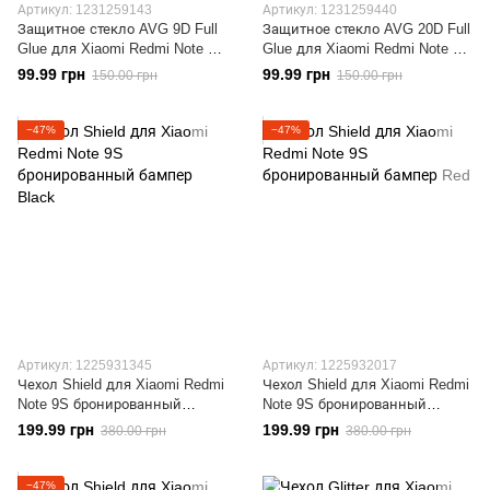
Артикул: 1231259143
Артикул: 1231259440
Защитное стекло AVG 9D Full
Защитное стекло AVG 20D Full
Glue для Xiaomi Redmi Note 9S
Glue для Xiaomi Redmi Note 9S
полноэкранное черное
полноэкранное черное
99.99 грн
99.99 грн
150.00 грн
150.00 грн
−47%
−47%
Артикул: 1225931345
Артикул: 1225932017
Чехол Shield для Xiaomi Redmi
Чехол Shield для Xiaomi Redmi
Note 9S бронированный
Note 9S бронированный
бампер Black
бампер Red
199.99 грн
199.99 грн
380.00 грн
380.00 грн
−47%