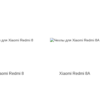
aomi Redmi 8
Xiaomi Redmi 8A