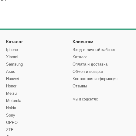
Каталог
Клиентам
Iphone
Вход в личный кабинет
Xiaomi
Каталог
Samsung
Оплата и доставка
Asus
Обмен и возврат
Huawei
Контактная информация
Honor
Отзывы
Meizu
Мы в соцсетях
Motorola
Nokia
Sony
OPPO
ZTE