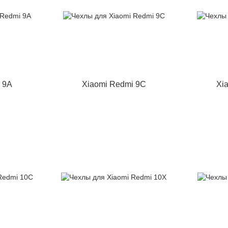
 9A
Xiaomi Redmi 9C
Xi