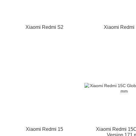
Xiaomi Redmi S2
Xiaomi Redmi
Xiaomi Redmi 15
Xiaomi Redmi 15C
Version 171