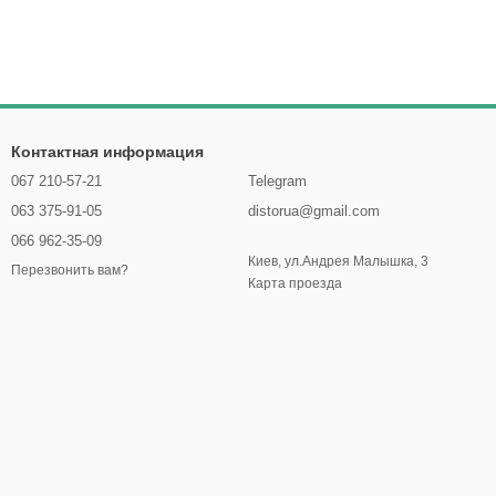
Контактная информация
067 210-57-21
Telegram
063 375-91-05
distorua@gmail.com
066 962-35-09
Киев, ул.Андрея Малышка, 3
Перезвонить вам?
Карта проезда