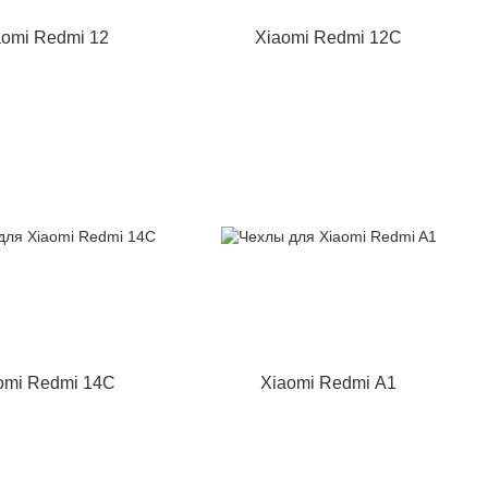
aomi Redmi 12
Xiaomi Redmi 12C
omi Redmi 14C
Xiaomi Redmi A1