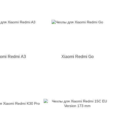
aomi Redmi A3
Xiaomi Redmi Go