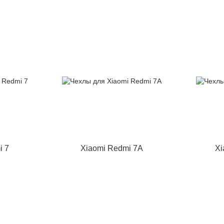
i 7
Xiaomi Redmi 7A
Xi