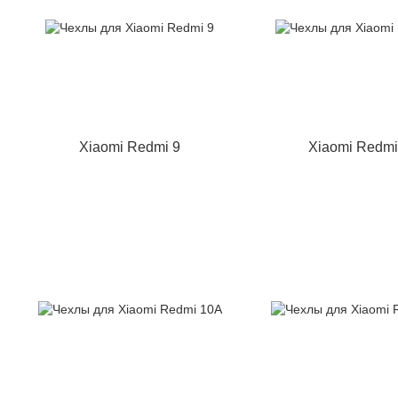
Xiaomi Redmi 9
Xiaomi Redmi