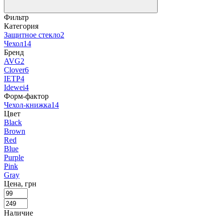
Фильтр
Категория
Защитное стекло
2
Чехол
14
Бренд
AVG
2
Clover
6
IETP
4
Idewei
4
Форм-фактор
Чехол-книжка
14
Цвет
Black
Brown
Red
Blue
Purple
Pink
Gray
Цена, грн
Наличие