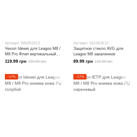
Артикул: 986952623
Артикул: 581083610
Чехол Idewei для Leagoo M8 /
Защитное стекло AVG для
M8 Pro Флип вертикальный
Leagoo M8 закаленное
кожа PU коричневый
119.99 грн
89.99 грн
150.00 грн
120.00 грн
−17%
−27%