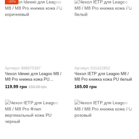
−20%
Артикул: 988675397
Артикул: 631422852
Чехол Idewei для Leagoo M8 /
Чехол IETP для Leagoo M8 /
M8 Pro книжка кожа PU
M8 Pro книжка кожа PU белый
коричневый
119.99 грн
165.00 грн
150.00 грн