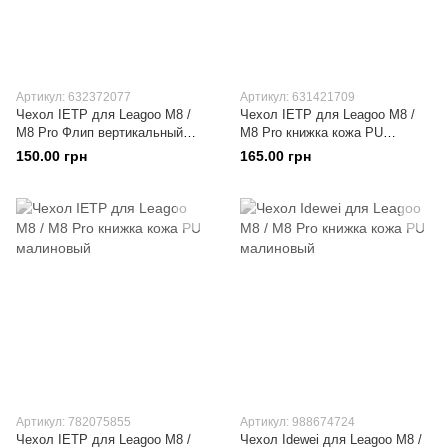
Артикул: 632372077
Артикул: 631421709
Чехол IETP для Leagoo M8 /
Чехол IETP для Leagoo M8 /
M8 Pro Флип вертикальный
M8 Pro книжка кожа PU
кожа PU черный
розовый
150.00 грн
165.00 грн
Артикул: 782075855
Артикул: 988674724
Чехол IETP для Leagoo M8 /
Чехол Idewei для Leagoo M8 /