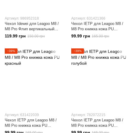
Артикул: 986952318
Артикул: 631421366
Чехол Idewei для Leagoo M8 /
Чехол IETP для Leagoo M8 /
M8 Pro Флип вертикальный
M8 Pro книжка кожа PU
кожа PU черный
коричневый
119.99 грн
99.99 грн
150.00 грн
165.00 грн
−39%
−39%
Артикул: 631422039
Артикул: 782072215
Чехол IETP для Leagoo M8 /
Чехол IETP для Leagoo M8 /
M8 Pro книжка кожа PU
M8 Pro книжка кожа PU
красный
голубой
99.99 грн
99.99 грн
165.00 грн
165.00 грн