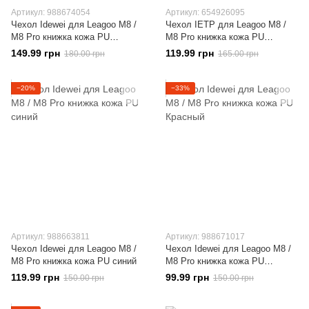
Артикул: 988674054
Артикул: 654926095
Чехол Idewei для Leagoo M8 /
Чехол IETP для Leagoo M8 /
M8 Pro книжка кожа PU
M8 Pro книжка кожа PU
голубой
сиреневый
149.99 грн
119.99 грн
180.00 грн
165.00 грн
−20%
−33%
Артикул: 988663811
Артикул: 988671017
Чехол Idewei для Leagoo M8 /
Чехол Idewei для Leagoo M8 /
M8 Pro книжка кожа PU синий
M8 Pro книжка кожа PU
Красный
119.99 грн
99.99 грн
150.00 грн
150.00 грн