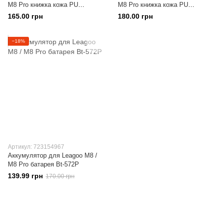
M8 Pro книжка кожа PU
M8 Pro книжка кожа PU
малиновый
малиновый
165.00 грн
180.00 грн
−18%
Артикул: 723154967
Аккумулятор для Leagoo M8 /
M8 Pro батарея Bt-572P
139.99 грн
170.00 грн