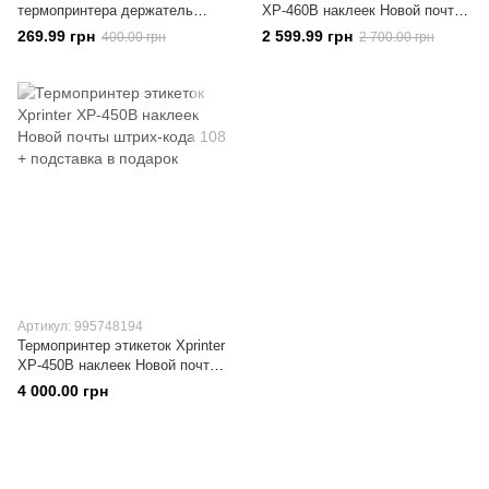
термопринтера держатель
XP-460B наклеек Новой почты
рулонов термоэтикетки
штрих-кода 112
269.99 грн
2 599.99 грн
400.00 грн
2 700.00 грн
Артикул: 995748194
Термопринтер этикеток Xprinter
XP-450B наклеек Новой почты
штрих-кода 108 + подставка в
4 000.00 грн
подарок