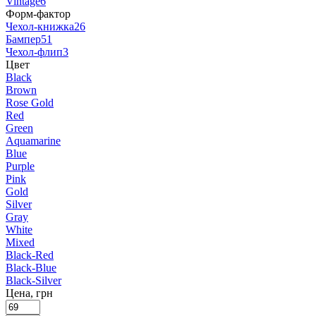
Vintage
6
Форм-фактор
Чехол-книжка
26
Бампер
51
Чехол-флип
3
Цвет
Black
Brown
Rose Gold
Red
Green
Aquamarine
Blue
Purple
Pink
Gold
Silver
Gray
White
Mixed
Black-Red
Black-Blue
Black-Silver
Цена, грн