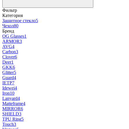
Фильтр
Категория
Защитное стекло
5
Чехол
80
Бренд
OG Glasses
1
ARMOR
3
AVG
4
Carbon
3
Clover
6
Deer
1
GKK
6
Glitter
5
Guard
4
IETP
7
Idewei
4
Iron
10
Lanyard
4
Matteframe
4
MIRROR
6
SHIELD
3
TPU Ring
5
Touch
3