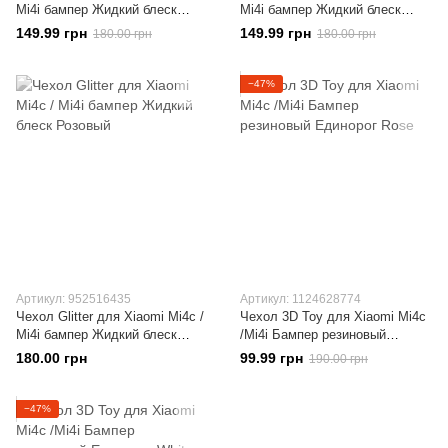
Mi4i бампер Жидкий блеск
Mi4i бампер Жидкий блеск
Синий
Фиолетовый
149.99 грн
149.99 грн
180.00 грн
180.00 грн
−47%
Артикул: 952516435
Артикул: 1124628774
Чехол Glitter для Xiaomi Mi4c /
Чехол 3D Toy для Xiaomi Mi4c
Mi4i бампер Жидкий блеск
/Mi4i Бампер резиновый
Розовый
Единорог Rose
180.00 грн
99.99 грн
190.00 грн
−47%