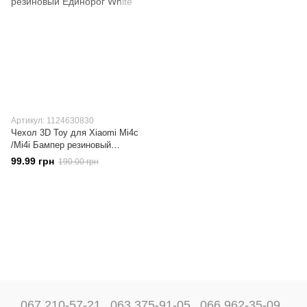
Артикул: 1124630830
Чехол 3D Toy для Xiaomi Mi4c
/Mi4i Бампер резиновый
Единорог White
99.99 грн
190.00 грн
067 210-57-21
063 375-91-05
066 962-35-09