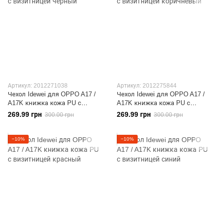
Артикул: 2012271038
Артикул: 2012275844
Чехол Idewei для OPPO A17 /
Чехол Idewei для OPPO A17 /
A17K книжка кожа PU с
A17K книжка кожа PU с
визитницей черный
визитницей коричневый
269.99 грн
269.99 грн
300.00 грн
300.00 грн
−10%
−10%