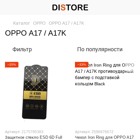
Каталог
OPPO
OPPO A17 / A17K
OPPO A17 / A17K
Фильтр
По популярности
−20%
−33%
Артикул: 2175795383
Артикул: 2596876672
Защитное стекло ESD 6D Full
Чехол Iron Ring для OPPO A17