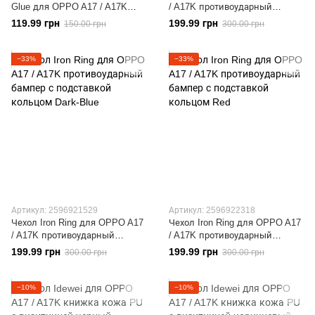
Glue для OPPO A17 / A17K
/ A17K противоударный
полноэкранное черное
бампер с подставкой кольцом
119.99 грн
199.99 грн
150.00 грн
300.00 грн
Black
−33%
−33%
Артикул: 2596921529
Артикул: 2596922318
Чехол Iron Ring для OPPO A17
Чехол Iron Ring для OPPO A17
/ A17K противоударный
/ A17K противоударный
бампер с подставкой кольцом
бампер с подставкой кольцом
199.99 грн
199.99 грн
300.00 грн
300.00 грн
Dark-Blue
Red
−10%
−10%