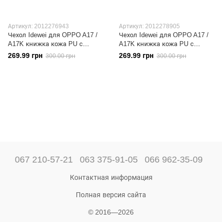
Артикул: 2012276943
Артикул: 2012278905
Чехол Idewei для OPPO A17 /
Чехол Idewei для OPPO A17 /
A17K книжка кожа PU с
A17K книжка кожа PU с
визитницей красный
визитницей синий
269.99 грн
269.99 грн
300.00 грн
300.00 грн
067 210-57-21
063 375-91-05
066 962-35-09
Контактная информация
Полная версия сайта
© 2016—2026