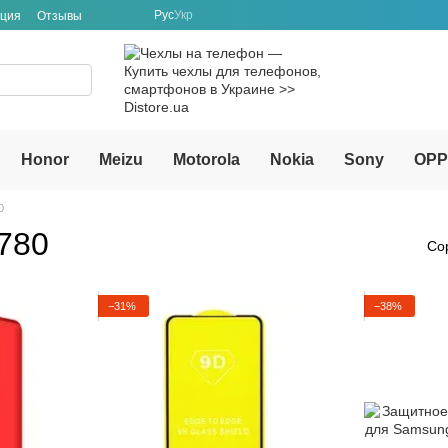
Рус
Укр
ация
Отзывы
Honor
Meizu
Motorola
Nokia
Sony
OP
0
780
Со
−31%
−38%