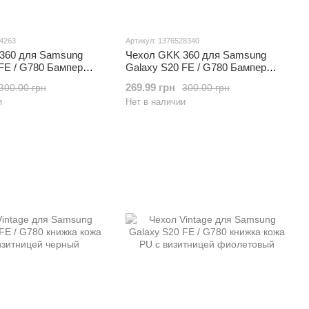
24263
Артикул: 1376528340
360 для Samsung
Чехол GKK 360 для Samsung
FE / G780 Бампер
Galaxy S20 FE / G780 Бампер
ый Blue
оригинальный Black-Blue
269.99 грн
300.00 грн
300.00 грн
и
Нет в наличии