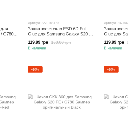
Артикул: 2270185170
Артикул: 24740
 для
Защитное стекло ESD 6D Full
Защитное ст
 / G780
Glue для Samsung Galaxy S20 FE
Glue для S
 с
/ G780 полноэкранное черное
/ G780 полн
119.99 грн
119.99 грн
150.00 грн
В наличии
В наличии
−10%
−10%