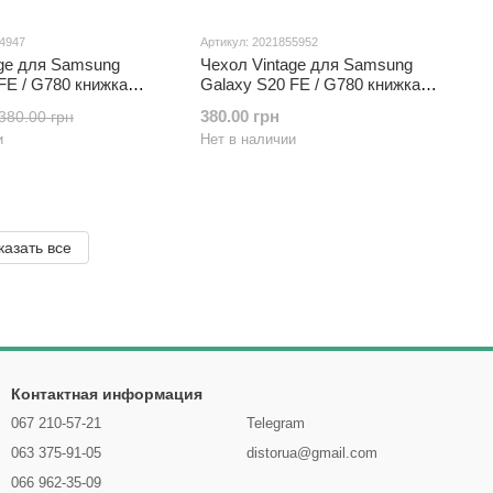
54947
Артикул: 2021855952
age для Samsung
Чехол Vintage для Samsung
FE / G780 книжка
Galaxy S20 FE / G780 книжка
визитницей черный
кожа PU с визитницей
380.00 грн
380.00 грн
фиолетовый
и
Нет в наличии
казать все
Контактная информация
067 210-57-21
Telegram
063 375-91-05
distorua@gmail.com
066 962-35-09