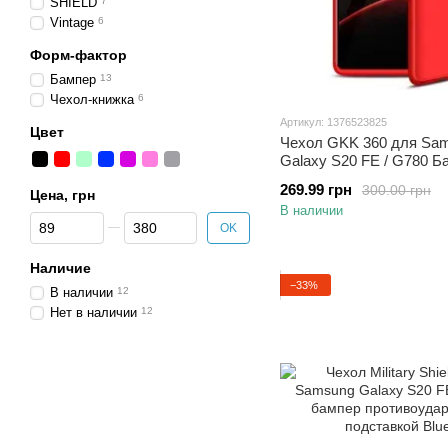
SHIELD
7
Vintage
6
Форм-фактор
Бампер
13
Чехол-книжка
6
Артикул: 1376523825
Цвет
Чехол GKK 360 для Sa
Galaxy S20 FE / G780 Б
оригинальный Red
269.99 грн
300.00 грн
Цена, грн
В наличии
От Цена, грн
До Цена, грн
OK
Наличие
−33%
В наличии
12
Нет в наличии
12