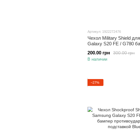
Артикул: 1922272476
Чехол Military Shield д
Galaxy S20 FE / G780 б
противоударный с подс
200.00 грн
300.00 грн
Blue
В наличии
−27%