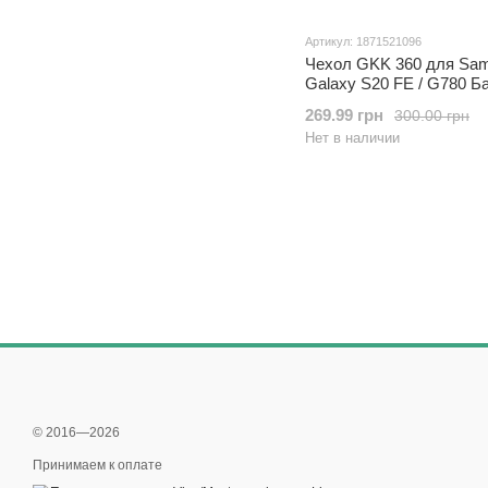
Артикул: 1871521096
Чехол GKK 360 для Sa
Galaxy S20 FE / G780 Б
оригинальный Black-Silv
269.99 грн
300.00 грн
Нет в наличии
© 2016—2026
Принимаем к оплате