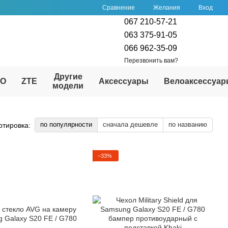
Сравнение
Желания
Вход
067 210-57-21
063 375-91-05
066 962-35-09
Перезвонить вам?
Другие
PO
ZTE
Аксессуары
Велоаксессуа
модели
по популярности
сначала дешевле
по названию
ртировка:
−33%