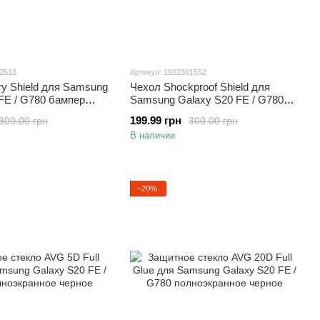
72510
Артикул: 1922301552
ary Shield для Samsung
Чехол Shockproof Shield для
FE / G780 бампер
Samsung Galaxy S20 FE / G780
рный с подставкой
бампер противоударный с
199.99 грн
300.00 грн
300.00 грн
подставкой Black
В наличии
−20%