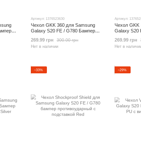
Артикул: 1376523630
Артикул: 13765
msung
Чехол GKK 360 для Samsung
Чехол GKK 
ампер
Galaxy S20 FE / G780 Бампер
Galaxy S20 
d
оригинальный Black
оригинальн
269.99 грн
269.99 грн
300.00 грн
Нет в наличии
Нет в наличи
−33%
−29%