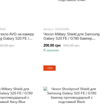
86660
Артикул: 1922263395
текло AVG на камеру
Чехол Military Shield для Samsung
 Galaxy S20 FE /
Galaxy S20 FE / G780 бампер
противоударный с подставкой
200.00 грн
60.00 грн
300.00 грн
Khaki
В наличии
−33%