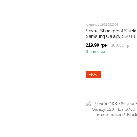
Артикул: 1922302869
Чехол Shockproof Shield
Samsung Galaxy S20 FE
бампер противоударный
219.99 грн
300.00 грн
подставкой Blue
В наличии
−10%