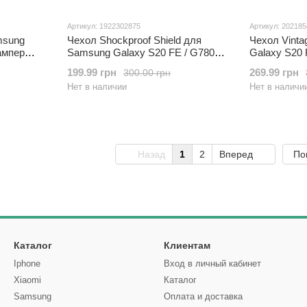
Артикул: 1922302875
Артикул: 20218
msung
Чехол Shockproof Shield для
Чехол Vint
ампер
Samsung Galaxy S20 FE / G780
Galaxy S20 
er
бампер противоударный с
кожа PU с 
199.99 грн
269.99 грн
300.00 грн
подставкой Red
Нет в наличии
Нет в наличи
Назад
1
2
Вперед
По
Каталог
Клиентам
Iphone
Вход в личный кабинет
Xiaomi
Каталог
Samsung
Оплата и доставка