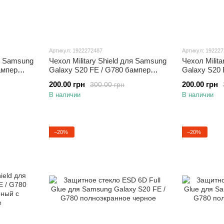
Артикул: 1922272487
Артикул: 19222
ля Samsung
Чехол Military Shield для Samsung
Чехол Milit
ампер
Galaxy S20 FE / G780 бампер
Galaxy S20 
тавкой
противоударный с подставкой
противоуда
200.00 грн
200.00 грн
300.00 грн
Turquoise
Navy-Blue
В наличии
В наличии
−20%
−20%