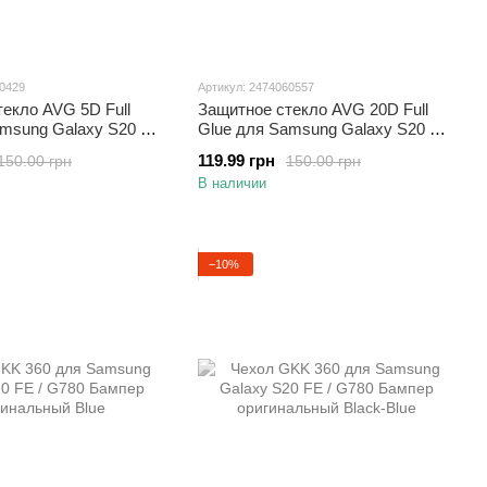
60429
Артикул: 2474060557
екло AVG 5D Full
Защитное стекло AVG 20D Full
amsung Galaxy S20 FE
Glue для Samsung Galaxy S20 FE
оэкранное черное
/ G780 полноэкранное черное
119.99 грн
150.00 грн
150.00 грн
В наличии
−10%