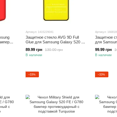
Артикул: 1415229041
Артикул: 16681
msung
Защитное стекло AVG 9D Full
Защитное с
ампер
Glue для Samsung Galaxy S20 FE
для Samsung
/ G780 полноэкранное черное
G780
89.99 грн
99.99 грн
130.00 грн
1
В наличии
В наличии
−33%
−33%