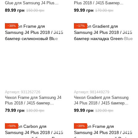
Glue для Samsung J4 Plus
Plus 2018 / J415 Бампер
2018 / J415 полноэкранное
Жидкий блеск Синий
89.99 грн
99.99 грн
150.00 грн
170.00 грн
черное
−38%
−17%
Артикул: 931262726
Артикул: 981449279
Чехол Frame для Samsung J4
Чехол Gradient для Samsung
Plus 2018 / J415 бампер
J4 Plus 2018 / J415 бампер
силиконовый Blue
накладка Green-Blue
79.99 грн
99.99 грн
130.00 грн
120.00 грн
−50%
−38%