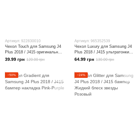
Артикул: 922830010
Артикул: 965352539
Чехол Touch для Samsung J4
Чехол Luxury для Samsung J4
Plus 2018 / J415 оригинальный
Plus 2018 / J415 ультратонкий
бампер Blue
бампер Gold
39.99 грн
64.99 грн
120.00 грн
130.00 грн
−50%
−24%