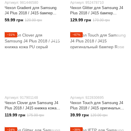
Артикул: 981446580
Артикул: 952478710
Чехол Gradient для Samsung
Чехол Glitter для Samsung J4
J4 Plus 2018 / J415 бампер
Plus 2018 / J415 бампер
накладка Pink-Purple
Жидкий блеск звезды Розовый
59.99 грн
129.99 грн
120.00 грн
170.00 грн
−31%
−67%
Артикул: 917901148
Артикул: 922830695
Чехол Clover для Samsung J4
Чехол Touch для Samsung J4
Plus 2018 / J415 книжка кожа
Plus 2018 / J415 оригинальный
PU серый
бампер Rose
119.99 грн
39.99 грн
175.00 грн
120.00 грн
−24%
−36%