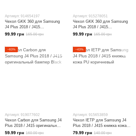
Артикул: 914654197
Артикул: 915278051
Чехол GKK 360 для Samsung
Чехол GKK 360 для Samsung
J4 Plus 2018 / J415
J4 Plus 2018 / J415
оригинальный бампер Black-
оригинальный бампер Red
99.99 грн
99.99 грн
165.00 грн
165.00 грн
Red
−63%
−43%
Артикул: 919077602
Артикул: 915653859
Чехол Carbon для Samsung J4
Чехол IETP для Samsung J4
Plus 2018 / J415 оригинальный
Plus 2018 / J415 книжка кожа
бампер Black
PU коричневый
59.99 грн
79.99 грн
160.00 грн
140.00 грн