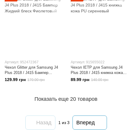
Артикул: 952472367
Артикул: 915655022
Чехол Glitter для Samsung J4
Чехол IETP для Samsung J4
Plus 2018 / J415 Бампер
Plus 2018 / J415 книжка кожа
Жидкий блеск Фиолетовый
PU сиреневый
129.99 грн
89.99 грн
170.00 грн
140.00 грн
Показать еще 20 товаров
Назад
Вперед
1
из 3