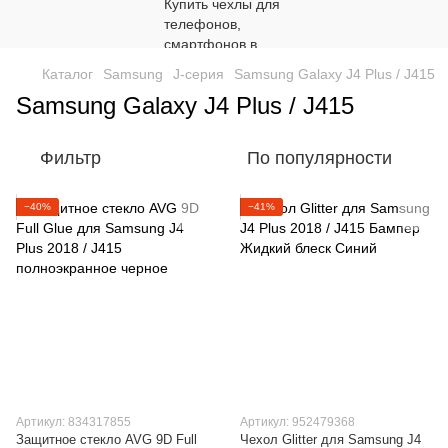
Каталог
Samsung
J-серия
Samsung Galaxy J4 Plus / J415
Samsung Galaxy J4 Plus / J415
Фильтр
По популярности
−40%
−41%
Артикул: 834317855
Артикул: 952479368
Защитное стекло AVG 9D Full
Чехол Glitter для Samsung J4