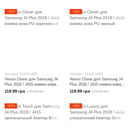
−31%
−31%
Артикул: 916411885
Артикул: 916413893
Чехол Clover для Samsung J4
Чехол Clover для Samsung J4
Plus 2018 / J415 книжка кожа
Plus 2018 / J415 книжка кожа
PU коричневый
PU черный
119.99 грн
119.99 грн
175.00 грн
175.00 грн
−67%
−50%