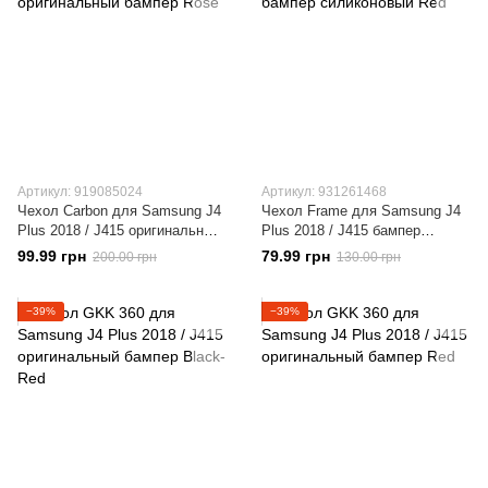
Артикул: 919085024
Артикул: 931261468
Чехол Carbon для Samsung J4
Чехол Frame для Samsung J4
Plus 2018 / J415 оригинальный
Plus 2018 / J415 бампер
бампер Rose
силиконовый Red
99.99 грн
79.99 грн
200.00 грн
130.00 грн
−39%
−39%