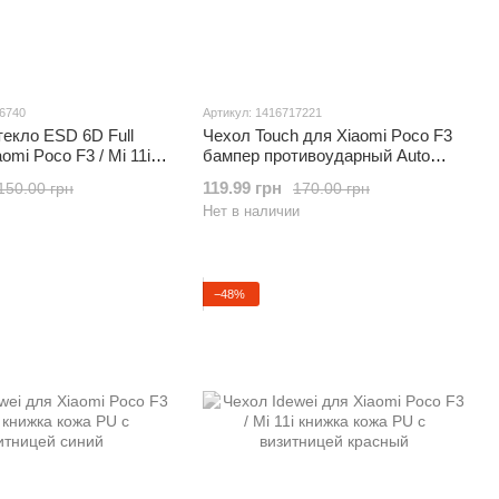
56740
Артикул: 1416717221
екло ESD 6D Full
Чехол Touch для Xiaomi Poco F3
omi Poco F3 / Mi 11i
бампер противоударный Auto
ое Black
Focus Black
119.99 грн
150.00 грн
170.00 грн
Нет в наличии
−48%