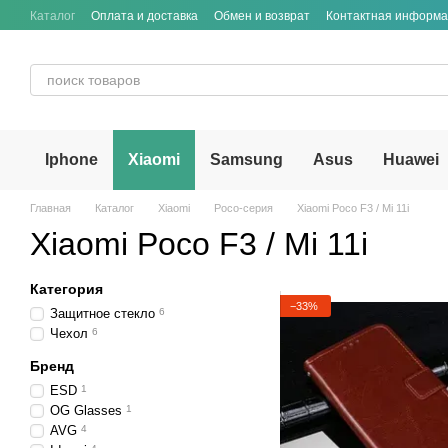
Перейти к основному контенту
Каталог
Оплата и доставка
Обмен и возврат
Контактная информ
Iphone
Xiaomi
Samsung
Asus
Huawei
Главная
Каталог
Xiaomi
Poco-серия
Xiaomi Poco F3 / Mi 11i
Xiaomi Poco F3 / Mi 11i
Категория
−33%
Защитное стекло
6
Чехол
6
Бренд
ESD
1
OG Glasses
1
AVG
4