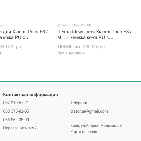
49653
Артикул: 1647849706
i для Xiaomi Poco F3 /
Чехол Idewei для Xiaomi Poco F3 /
ка кожа PU с
Mi 11i книжка кожа PU с
 синий
визитницей красный
169.99 грн
330.00 грн
330.00 грн
и
Нет в наличии
Контактная информация
067 210-57-21
Telegram
063 375-91-05
distorua@gmail.com
066 962-35-09
Киев, ул.Андрея Малышка, 3
Перезвонить вам?
Карта проезда