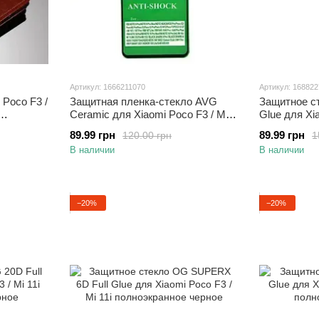
Артикул: 1666211070
Артикул: 16882
 Poco F3 /
Защитная пленка-стекло AVG
Защитное ст
Ceramic для Xiaomi Poco F3 / Mi
Glue для Xia
11i полноэкранная Black
полноэкран
89.99 грн
89.99 грн
120.00 грн
1
В наличии
В наличии
−20%
−20%