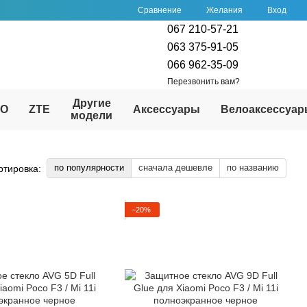
Сравнение
Желания
Вход
067 210-57-21
063 375-91-05
066 962-35-09
Перезвонить вам?
Другие
PO
ZTE
Аксессуары
Велоаксессуа
модели
по популярности
сначала дешевле
по названию
ртировка:
−20%