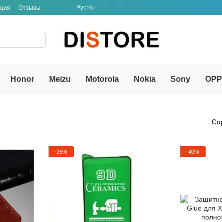
Рус
Укр
ация
Отзывы
Honor
Meizu
Motorola
Nokia
Sony
OP
Со
−25%
−40%