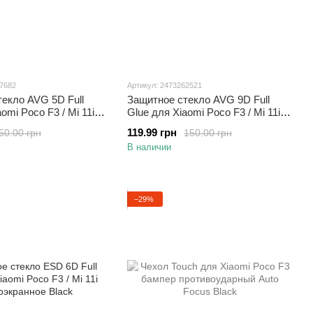
27682
Артикул: 2473262521
екло AVG 5D Full
Защитное стекло AVG 9D Full
omi Poco F3 / Mi 11i
Glue для Xiaomi Poco F3 / Mi 11i
ное черное
полноэкранное черное
119.99 грн
50.00 грн
150.00 грн
В наличии
−29%