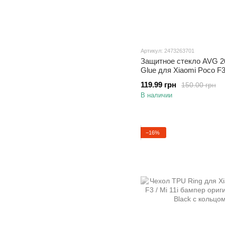
Артикул: 2473263701
Защитное стекло AVG 20
Glue для Xiaomi Poco F3 
полноэкранное черное
119.99 грн
150.00 грн
В наличии
−16%