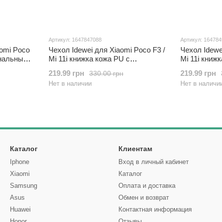
Артикул: 1647847088
Артикул: 16478
omi Poco
Чехол Idewei для Xiaomi Poco F3 /
Чехол Idewe
инальный
Mi 11i книжка кожа PU с
Mi 11i книж
визитницей черный
визитницей
219.99 грн
219.99 грн
330.00 грн
Нет в наличии
Нет в наличи
Каталог
Клиентам
Iphone
Вход в личный кабинет
Xiaomi
Каталог
Samsung
Оплата и доставка
Asus
Обмен и возврат
Huawei
Контактная информация
Honor
Отзывы