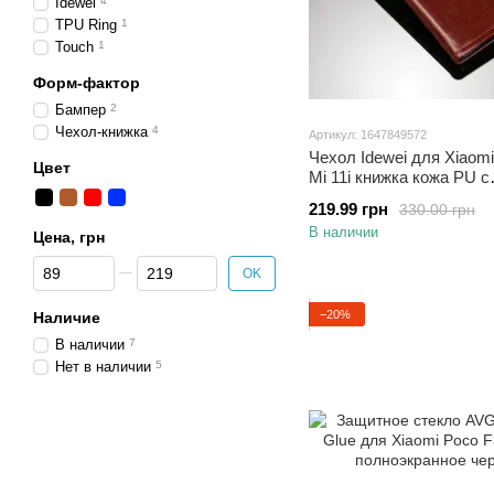
Idewei
4
TPU Ring
1
Touch
1
Форм-фактор
Бампер
2
Чехол-книжка
4
Артикул: 1647849572
Чехол Idewei для Xiaomi
Цвет
Mi 11i книжка кожа PU с
визитницей коричневый
219.99 грн
330.00 грн
В наличии
Цена, грн
От Цена, грн
До Цена, грн
OK
−20%
Наличие
В наличии
7
Нет в наличии
5