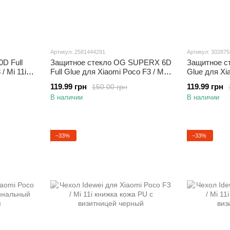
Артикул: 2581444291
Артикул: 30287
D Full
Защитное стекло OG SUPERX 6D
Защитное ст
/ Mi 11i
Full Glue для Xiaomi Poco F3 / Mi
Glue для Xia
11i полноэкранное черное
полноэкранн
119.99 грн
119.99 грн
150.00 грн
В наличии
В наличии
−33%
−33%