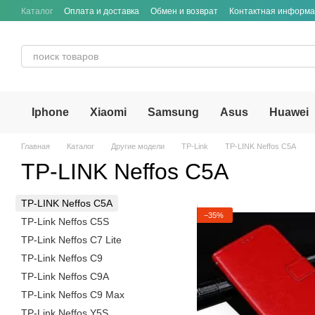
Перейти к основному контенту
Каталог
Оплата и доставка
Обмен и возврат
Контактная информ
Iphone
Xiaomi
Samsung
Asus
Huawei
Главная
Каталог
Другие модели
TP-Link
TP-LINK Neffos C5A
TP-LINK Neffos C5A
TP-LINK Neffos C5A
−35%
TP-Link Neffos C5S
TP-Link Neffos C7 Lite
TP-Link Neffos C9
TP-Link Neffos C9A
TP-Link Neffos C9 Max
TP-Link Neffos Y5S