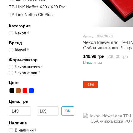
TP-LINK Neffos X20 / X20 Pro
TP-Link Neffos C5 Plus
Категория
Чехол
6
Артикул: 987036562
Чехол Idewei для TP-LI
Бренд
C5A книжка кожа PU кр
Idewei
6
149.99 грн
230.00 грн
Форм-фактор
В наличии
Чехол-книжка
4
Чехол-флип
2
Цвет
−35%
Цена, грн
От Цена, грн
До Цена, грн
OK
Наличие
В наличии
1