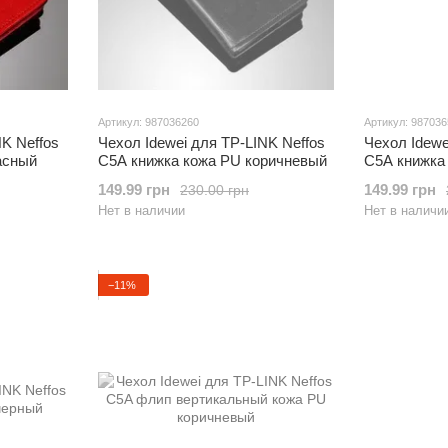
Артикул: 987036260
Артикул: 98703
NK Neffos
Чехол Idewei для TP-LINK Neffos
Чехол Idewe
асный
C5A книжка кожа PU коричневый
C5A книжка
149.99 грн
149.99 грн
230.00 грн
Нет в наличии
Нет в наличи
−11%