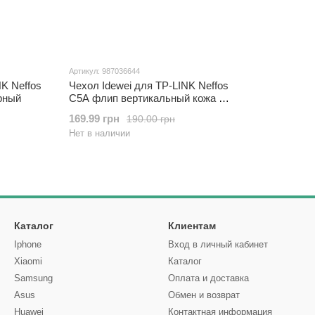
Артикул: 987036644
NK Neffos
Чехол Idewei для TP-LINK Neffos
рный
C5A флип вертикальный кожа PU
коричневый
169.99 грн
190.00 грн
Нет в наличии
Каталог
Клиентам
Iphone
Вход в личный кабинет
Xiaomi
Каталог
Samsung
Оплата и доставка
Asus
Обмен и возврат
Huawei
Контактная информация