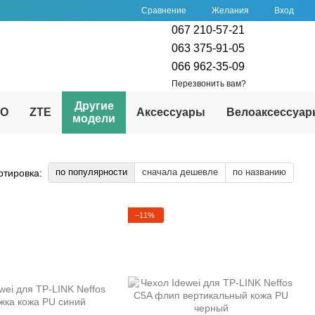
Сравнение
Желания
Вход
067 210-57-21
063 375-91-05
066 962-35-09
Перезвонить вам?
Другие
PO
ZTE
Аксессуары
Велоаксессуа
модели
по популярности
сначала дешевле
по названию
ртировка:
−11%