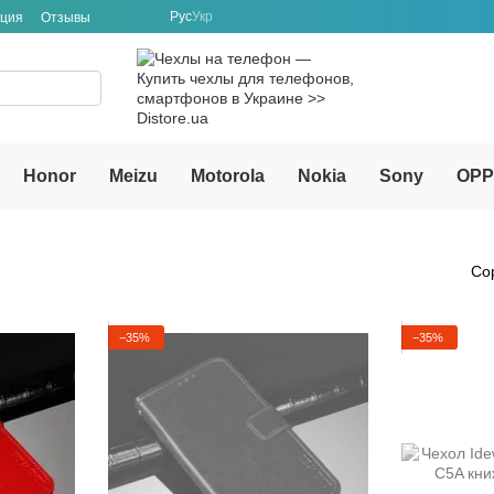
Рус
Укр
ация
Отзывы
Honor
Meizu
Motorola
Nokia
Sony
OP
Со
−35%
−35%