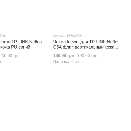
6549
Артикул: 987036621
i для TP-LINK Neffos
Чехол Idewei для TP-LINK Neffos
 кожа PU синий
C5A флип вертикальный кожа PU
черный
169.99 грн
230.00 грн
190.00 грн
и
Нет в наличии