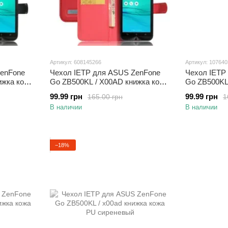
Артикул: 608145266
Артикул: 10764
ZenFone
Чехол IETP для ASUS ZenFone
Чехол IETP
ижка кожа
Go ZB500KL / X00AD книжка кожа
Go ZB500KL
PU красный
PU коричне
99.99 грн
99.99 грн
165.00 грн
1
В наличии
В наличии
−18%