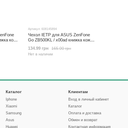
Артикул: 608145894
ZenFone
Чехол IETP для ASUS ZenFone
ижка кожа
Go ZB500KL / x00ad книжка кожа
PU сиреневый
134.99 грн
165.00 грн
Нет в наличии
Каталог
Клиентам
Iphone
Вход в личный кабинет
Xiaomi
Каталог
Samsung
Оплата и доставка
Asus
Обмен и возврат
Huawei
Контактная информация