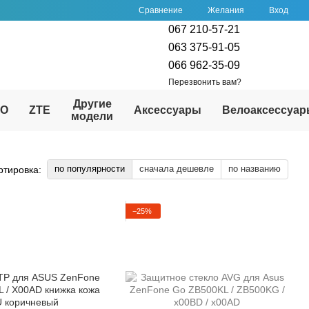
Сравнение
Желания
Вход
067 210-57-21
063 375-91-05
066 962-35-09
Перезвонить вам?
Другие
PO
ZTE
Аксессуары
Велоаксессуа
модели
по популярности
сначала дешевле
по названию
ртировка:
−25%