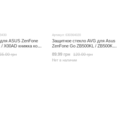
03430
Артикул: 630364020
 для ASUS ZenFone
Защитное стекло AVG для Asus
 / X00AD книжка кожа
ZenFone Go ZB500KL / ZB500KG /
вый
x00BD / x00AD
89.99 грн
65.00 грн
120.00 грн
Нет в наличии