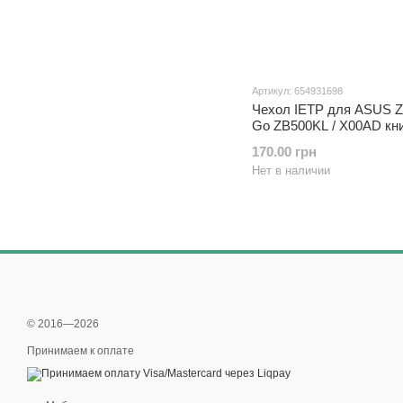
Артикул: 654931698
Чехол IETP для ASUS 
Go ZB500KL / X00AD кн
PU белый
170.00 грн
Нет в наличии
© 2016—2026
Принимаем к оплате