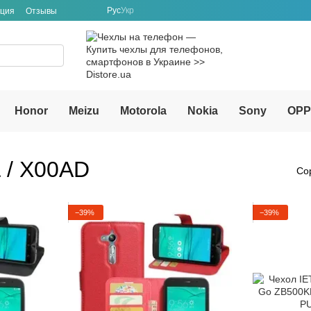
Рус
Укр
ация
Отзывы
Honor
Meizu
Motorola
Nokia
Sony
OP
 / X00AD
Со
−39%
−39%