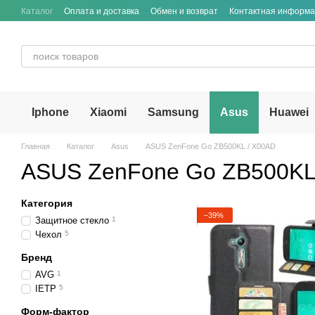
Перейти к основному контенту
Каталог
Оплата и доставка
Обмен и возврат
Контактная информ
Iphone
Xiaomi
Samsung
Asus
Huawei
Главная
Каталог
Asus
ASUS ZenFone Go ZB500KL / X00AD
ASUS ZenFone Go ZB500KL
Категория
−39%
Защитное стекло
1
Чехол
5
Бренд
AVG
1
IETP
5
Форм-фактор