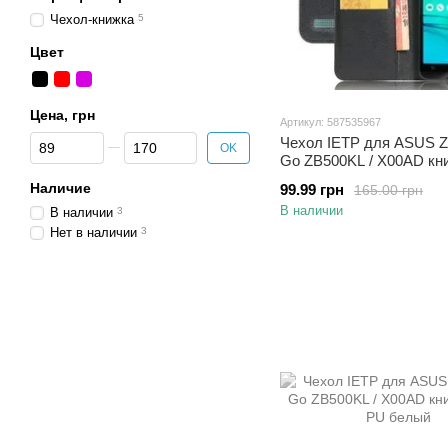
Чехол-книжка
5
Цвет
Цена, грн
Артикул: 587535967
От Цена, грн
До Цена, грн
Чехол IETP для ASUS 
OK
Go ZB500KL / X00AD кн
PU черный
Наличие
99.99 грн
165.00 грн
В наличии
В наличии
3
Нет в наличии
3