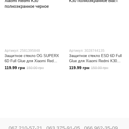
Артикул: 2581395848
Артикул: 3028744135
Защитное стекло OG SUPERX
Защитное стекло ESD 6D Full
6D Full Glue для Xiaomi Redmi
Glue для Xiaomi Redmi K30
K30 полноэкранное черное
полноэкранное Black
119.99 грн
119.99 грн
150.00 грн
150.00 грн
067 210-57-21
063 375-91-05
066 962-35-09