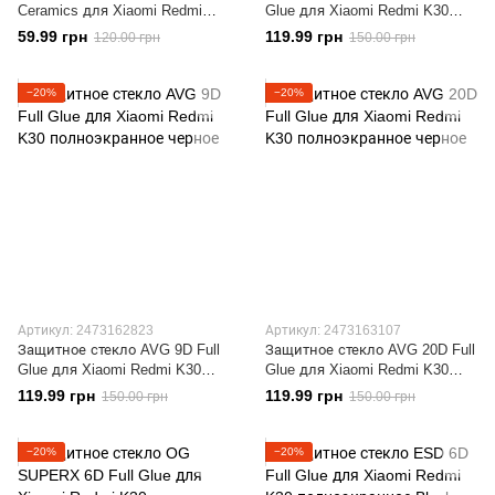
Ceramics для Xiaomi Redmi
Glue для Xiaomi Redmi K30
K30 бронированная с рамкой
полноэкранное черное
59.99 грн
119.99 грн
120.00 грн
150.00 грн
Black
−20%
−20%
Артикул: 2473162823
Артикул: 2473163107
Защитное стекло AVG 9D Full
Защитное стекло AVG 20D Full
Glue для Xiaomi Redmi K30
Glue для Xiaomi Redmi K30
полноэкранное черное
полноэкранное черное
119.99 грн
119.99 грн
150.00 грн
150.00 грн
−20%
−20%