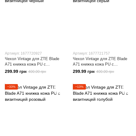
Артикул: 1677720927
Артикул: 1677721757
Чехол Vintage для ZTE Blade
Чехол Vintage для ZTE Blade
A71 книжка кожа PU с
A71 книжка кожа PU с
визитницей черный
визитницей серый
299.99 грн
299.99 грн
400.00 грн
400.00 грн
−33%
−13%