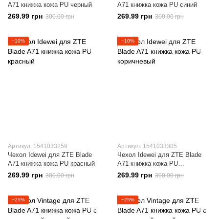
A71 книжка кожа PU черный
A71 книжка кожа PU синий
269.99 грн
269.99 грн
300.00 грн
300.00 грн
−10%
−10%
Артикул: 1541033259
Артикул: 1541033305
Чехол Idewei для ZTE Blade
Чехол Idewei для ZTE Blade
A71 книжка кожа PU красный
A71 книжка кожа PU
коричневый
269.99 грн
269.99 грн
300.00 грн
300.00 грн
−25%
−25%