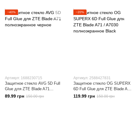
−40%
−20%
Артикул: 1688230715
Артикул: 2588427831
Защитное стекло AVG 5D Full
Защитное стекло OG SUPERX
Glue для ZTE Blade A71
6D Full Glue для ZTE Blade A71
полноэкранное черное
/ A7030 полноэкранное Black
89.99 грн
119.99 грн
150.00 грн
150.00 грн