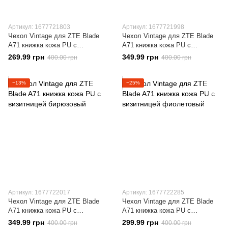
Артикул: 1677721803
Артикул: 1677721998
Чехол Vintage для ZTE Blade
Чехол Vintage для ZTE Blade
A71 книжка кожа PU с
A71 книжка кожа PU с
визитницей розовый
визитницей голубой
269.99 грн
349.99 грн
400.00 грн
400.00 грн
−13%
−25%
Артикул: 1677722017
Артикул: 1677722285
Чехол Vintage для ZTE Blade
Чехол Vintage для ZTE Blade
A71 книжка кожа PU с
A71 книжка кожа PU с
визитницей бирюзовый
визитницей фиолетовый
349.99 грн
299.99 грн
400.00 грн
400.00 грн