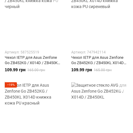
Артикул: 587525519
Артикул: 747942114
Чехол IETP для Asus Zenfone
Чехол IETP для Asus Zenfone
Go ZB452KG / X014D / ZB450KL
Go ZB452KG / ZB450KL X014D
книжка кожа PU черный
книжка кожа PU сиреневый
109.99 грн
109.99 грн
165.00 грн
165.00 грн
−19%