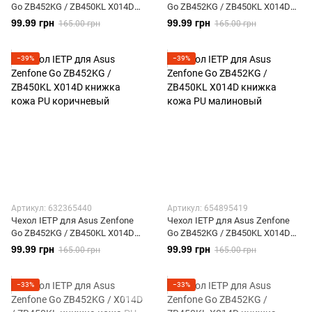
Go ZB452KG / ZB450KL X014D
Go ZB452KG / ZB450KL X014D
книжка кожа PU голубой
книжка кожа PU розовый
99.99 грн
99.99 грн
165.00 грн
165.00 грн
−39%
−39%
Артикул: 632365440
Артикул: 654895419
Чехол IETP для Asus Zenfone
Чехол IETP для Asus Zenfone
Go ZB452KG / ZB450KL X014D
Go ZB452KG / ZB450KL X014D
книжка кожа PU коричневый
книжка кожа PU малиновый
99.99 грн
99.99 грн
165.00 грн
165.00 грн
−33%
−33%