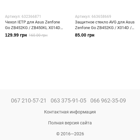
Артикул: 632366871
Артикул: 663658669
Чехол IETP для Asus Zenfone
Защитное стекло AVG для Asus
Go ZB452KG / ZB450KL X014D
Zenfone Go ZB452KG / X014D /
книжка кожа PU красный
ZB450KL
129.99 грн
85.00 грн
160.00 грн
067 210-57-21
063 375-91-05
066 962-35-09
Контактная информация
Полная версия сайта
© 2016—2026