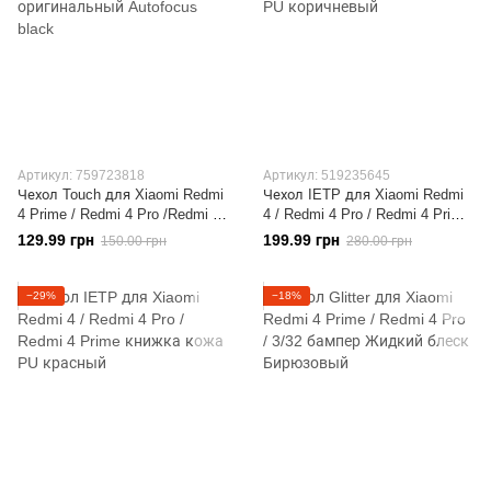
Артикул: 759723818
Артикул: 519235645
Чехол Touch для Xiaomi Redmi
Чехол IETP для Xiaomi Redmi
4 Prime / Redmi 4 Pro /Redmi 4
4 / Redmi 4 Pro / Redmi 4 Prime
3/32 Бампер оригинальный
книжка кожа PU коричневый
129.99 грн
199.99 грн
150.00 грн
280.00 грн
Autofocus black
−29%
−18%