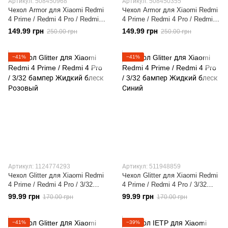
Артикул: 508450968
Артикул: 508450355
Чехол Armor для Xiaomi Redmi
Чехол Armor для Xiaomi Redmi
4 Prime / Redmi 4 Pro / Redmi 4
4 Prime / Redmi 4 Pro / Redmi 4
противоударный бампер
противоударный бампер
149.99 грн
149.99 грн
250.00 грн
250.00 грн
синий
красный
−41%
−41%
Артикул: 1124774293
Артикул: 511948859
Чехол Glitter для Xiaomi Redmi
Чехол Glitter для Xiaomi Redmi
4 Prime / Redmi 4 Pro / 3/32
4 Prime / Redmi 4 Pro / 3/32
бампер Жидкий блеск
бампер Жидкий блеск Синий
99.99 грн
99.99 грн
170.00 грн
170.00 грн
Розовый
−41%
−39%