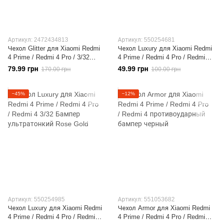
Артикул: 2472434813
Артикул: 550254681
Чехол Glitter для Xiaomi Redmi
Чехол Luxury для Xiaomi Redmi
4 Prime / Redmi 4 Pro / 3/32
4 Prime / Redmi 4 Pro / Redmi 4
бампер Жидкий блеск
3/32 Бампер ультратонкий
79.99 грн
49.99 грн
170.00 грн
100.00 грн
Розовый УЦЕНКА
Gold
−45%
−12%
Артикул: 550254985
Артикул: 551053682
Чехол Luxury для Xiaomi Redmi
Чехол Armor для Xiaomi Redmi
4 Prime / Redmi 4 Pro / Redmi 4
4 Prime / Redmi 4 Pro / Redmi 4