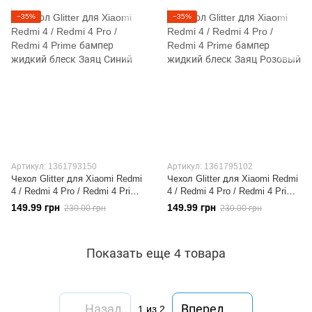
−35%
−35%
Артикул: 1361793150
Артикул: 1361795102
Чехол Glitter для Xiaomi Redmi
Чехол Glitter для Xiaomi Redmi
4 / Redmi 4 Pro / Redmi 4 Prime
4 / Redmi 4 Pro / Redmi 4 Prime
бампер жидкий блеск Заяц
бампер жидкий блеск Заяц
149.99 грн
149.99 грн
230.00 грн
230.00 грн
Синий
Розовый
Показать еще 4 товара
Назад
Вперед
1
из 2