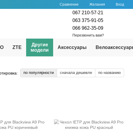
Сравнение
Желания
Вход
067 210-57-21
063 375-91-05
066 962-35-09
Перезвонить вам?
Другие
PO
ZTE
Аксессуары
Велоаксессуа
модели
по популярности
сначала дешевле
по названию
ртировка: