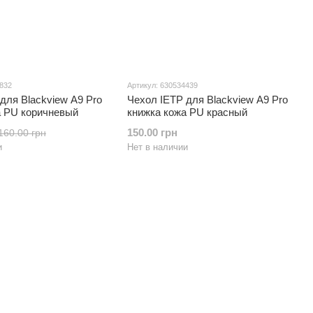
5832
Артикул: 630534439
для Blackview A9 Pro
Чехол IETP для Blackview A9 Pro
а PU коричневый
книжка кожа PU красный
150.00 грн
160.00 грн
и
Нет в наличии