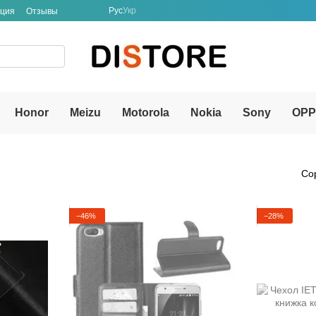
Рус
Укр
ация
Отзывы
Honor
Meizu
Motorola
Nokia
Sony
OP
Со
−46%
−28%