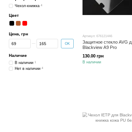
Чехол-книжка
4
Цвет
Цена, грн
Артикул: 676121446
От Цена, грн
До Цена, грн
Защитное стекло AVG д
OK
Blackview A9 Pro
Наличие
130.00 грн
В наличии
В наличии
1
Нет в наличии
4