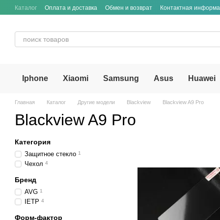
Перейти к основному контенту
Каталог
Оплата и доставка
Обмен и возврат
Контактная информ
Iphone
Xiaomi
Samsung
Asus
Huawei
Главная
Каталог
Другие модели
Blackview
Blackview A9 Pro
Blackview A9 Pro
Категория
Защитное стекло
1
Чехол
4
Бренд
AVG
1
IETP
4
Форм-фактор