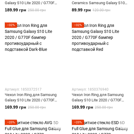
Galaxy S10 Lite 2020 / G770F
Ceramics Samsung Galaxy S10
бампер противоударный с
Lite 2020 для c бронированная
189.99 грн
89.99 грн
250.00 грн
120.00 грн
подставкой Black
с рамкой Black
−32%
−32%
Артикул: 1850372517
Артикул: 1850376940
Чехол Iron Ring для Samsung
Чехол Iron Ring для Samsung
Galaxy S10 Lite 2020 / G770F
Galaxy S10 Lite 2020 / G770F
бампер противоударный с
бампер противоударный с
169.99 грн
169.99 грн
250.00 грн
250.00 грн
подставкой Dark-Blue
подставкой Red
−20%
−20%