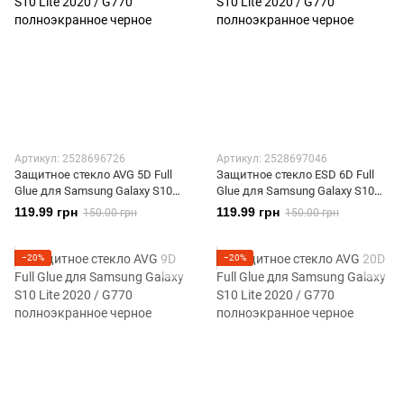
Артикул: 2528696726
Артикул: 2528697046
Защитное стекло AVG 5D Full
Защитное стекло ESD 6D Full
Glue для Samsung Galaxy S10
Glue для Samsung Galaxy S10
Lite 2020 / G770 полноэкранное
Lite 2020 / G770 полноэкранное
119.99 грн
119.99 грн
150.00 грн
150.00 грн
черное
черное
−20%
−20%