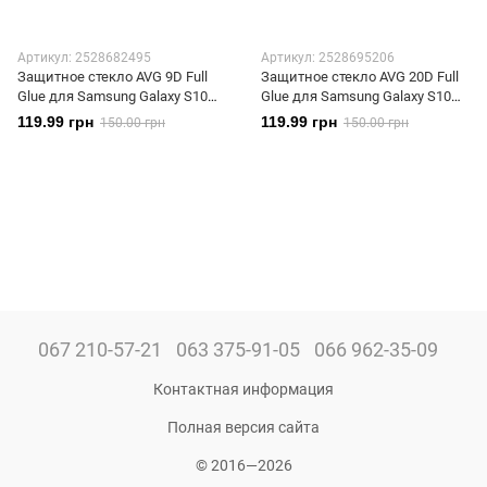
Артикул: 2528682495
Артикул: 2528695206
Защитное стекло AVG 9D Full
Защитное стекло AVG 20D Full
Glue для Samsung Galaxy S10
Glue для Samsung Galaxy S10
Lite 2020 / G770 полноэкранное
Lite 2020 / G770 полноэкранное
119.99 грн
119.99 грн
150.00 грн
150.00 грн
черное
черное
067 210-57-21
063 375-91-05
066 962-35-09
Контактная информация
Полная версия сайта
© 2016—2026