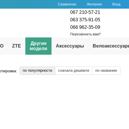
Сравнение
Желания
Вход
067 210-57-21
063 375-91-05
066 962-35-09
Перезвонить вам?
Другие
PO
ZTE
Аксессуары
Велоаксессуа
модели
по популярности
сначала дешевле
по названию
ртировка: