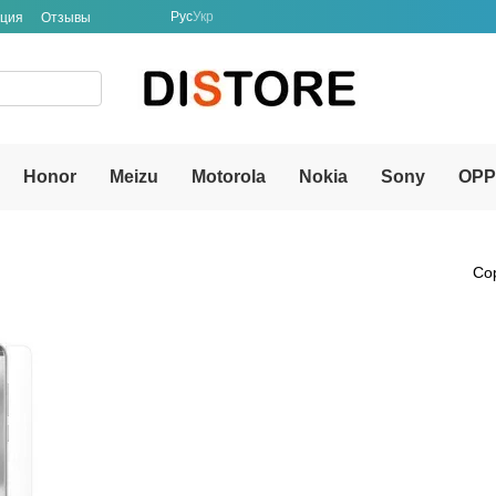
Рус
Укр
ация
Отзывы
Honor
Meizu
Motorola
Nokia
Sony
OP
Со