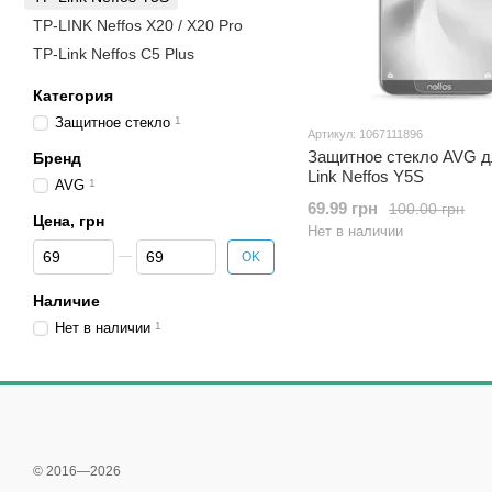
TP-LINK Neffos X20 / X20 Pro
TP-Link Neffos C5 Plus
Категория
Защитное стекло
1
Артикул: 1067111896
Защитное стекло AVG д
Бренд
Link Neffos Y5S
AVG
1
69.99 грн
100.00 грн
Цена, грн
Нет в наличии
От Цена, грн
До Цена, грн
OK
Наличие
Нет в наличии
1
© 2016—2026