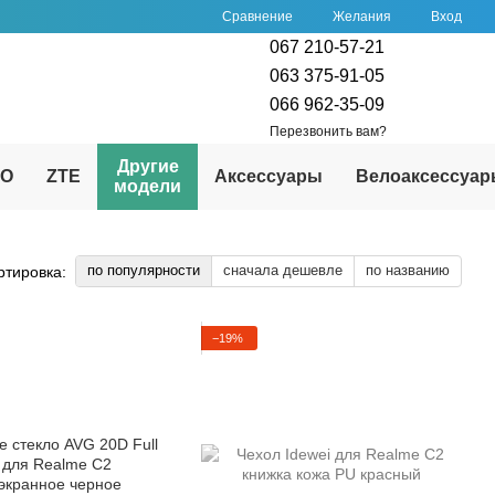
Сравнение
Желания
Вход
067 210-57-21
063 375-91-05
066 962-35-09
Перезвонить вам?
Другие
PO
ZTE
Аксессуары
Велоаксессуа
модели
по популярности
сначала дешевле
по названию
ртировка:
−19%