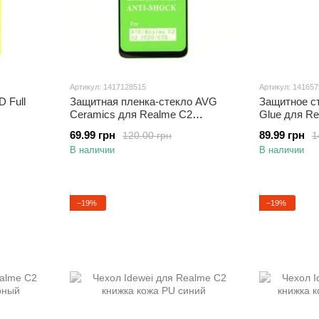
Артикул: 1417128515
Артикул: 14165
 Full
Защитная пленка-стекло AVG
Защитное ст
Ceramics для Realme C2
Glue для R
бронированная с рамкой Black
полноэкран
69.99 грн
89.99 грн
120.00 грн
1
В наличии
В наличии
−19%
−19%