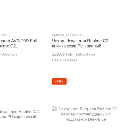
75490
Артикул: 1238851549
екло AVG 20D Full
Чехол Idewei для Realme C2
ealme C2
книжка кожа PU красный
ное черное
129.99 грн
40.00 грн
160.00 грн
Нет в наличии
−45%