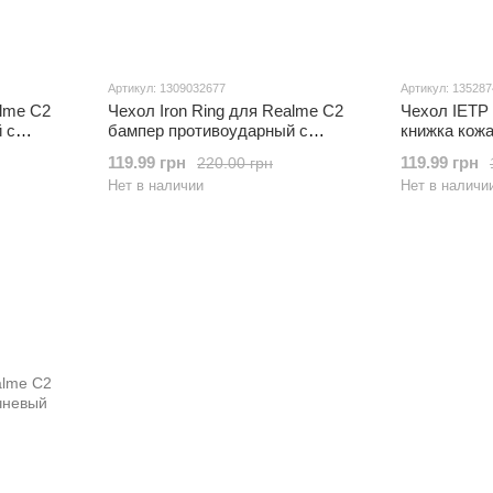
Артикул: 1309032677
Артикул: 13528
alme C2
Чехол Iron Ring для Realme C2
Чехол IETP
 с
бампер противоударный с
книжка кож
подставкой Black
119.99 грн
119.99 грн
220.00 грн
Нет в наличии
Нет в наличи