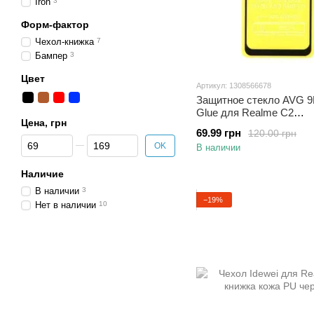
Iron
3
Форм-фактор
Чехол-книжка
7
Бампер
3
Цвет
Артикул: 1308566678
Защитное стекло AVG 9D
Glue для Realme C2
Цена, грн
полноэкранное черное
69.99 грн
120.00 грн
От Цена, грн
До Цена, грн
OK
В наличии
Наличие
В наличии
3
−19%
Нет в наличии
10