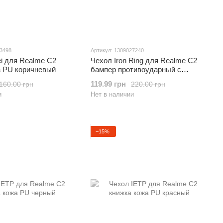
53498
Артикул: 1309027240
i для Realme C2
Чехол Iron Ring для Realme C2
а PU коричневый
бампер противоударный с
подставкой Dark-Blue
119.99 грн
160.00 грн
220.00 грн
и
Нет в наличии
−15%