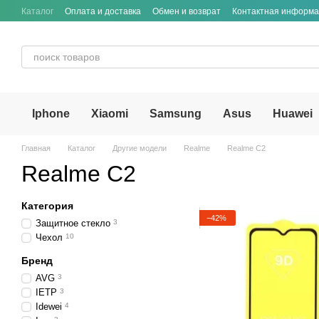
Перейти к основному контенту
Каталог
Оплата и доставка
Обмен и возврат
Контактная информ
Iphone
Xiaomi
Samsung
Asus
Huawei
Главная
Каталог
Другие модели
Realme
Realme C2
Realme C2
Категория
−42%
Защитное стекло
3
Чехол
10
Бренд
AVG
3
IETP
3
Idewei
4