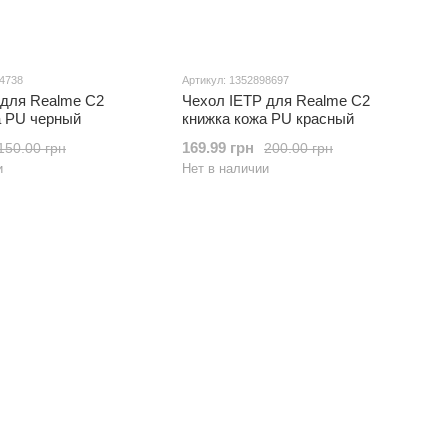
74738
Артикул: 1352898697
 для Realme C2
Чехол IETP для Realme C2
а PU черный
книжка кожа PU красный
169.99 грн
150.00 грн
200.00 грн
и
Нет в наличии