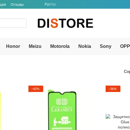
Рус
Укр
ация
Отзывы
Honor
Meizu
Motorola
Nokia
Sony
OP
Со
−42%
−36%