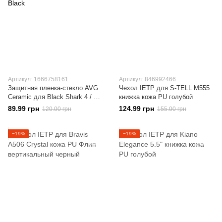
Артикул: 1666758161
Артикул: 846992466
Защитная пленка-стекло AVG
Чехол IETP для S-TELL M555
Ceramic для Black Shark 4 / 4
книжка кожа PU голубой
Pro полноэкранная Black
89.99 грн
124.99 грн
120.00 грн
155.00 грн
−19%
−19%