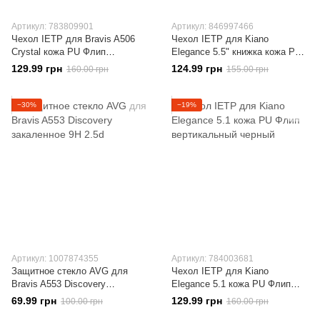
Артикул: 783809901
Артикул: 846997466
Чехол IETP для Bravis A506
Чехол IETP для Kiano
Crystal кожа PU Флип
Elegance 5.5" книжка кожа PU
вертикальный черный
голубой
129.99 грн
124.99 грн
160.00 грн
155.00 грн
−30%
−19%
Артикул: 1007874355
Артикул: 784003681
Защитное стекло AVG для
Чехол IETP для Kiano
Bravis A553 Discovery
Elegance 5.1 кожа PU Флип
закаленное 9H 2.5d
вертикальный черный
69.99 грн
129.99 грн
100.00 грн
160.00 грн