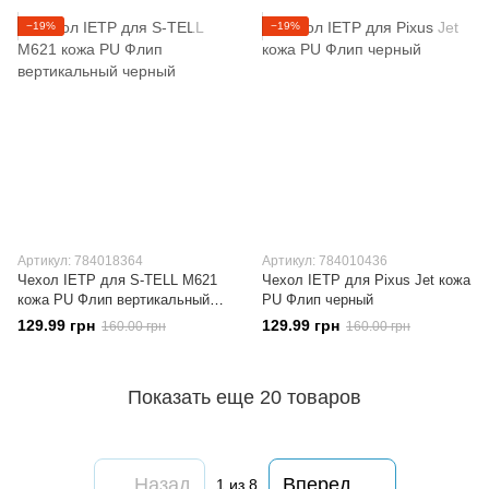
−19%
−19%
Артикул: 784018364
Артикул: 784010436
Чехол IETP для S-TELL M621
Чехол IETP для Pixus Jet кожа
кожа PU Флип вертикальный
PU Флип черный
черный
129.99 грн
129.99 грн
160.00 грн
160.00 грн
Показать еще 20 товаров
Назад
Вперед
1
из 8