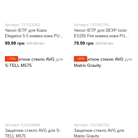
Артикул: 737519361
Артикул: 737561765
Чехол IETP для Kiano
Чехол IETP для DEXP Ixion
Elegance 5.5 книжка кожа PU
ES255 Fire книжка кожа PU
красный
коричневый
99.99 грн
79.99 грн
155.00 грн
150.00 грн
−73%
−45%
Артикул: 613429854
Артикул: 741596782
Защитное стекло AVG для S-
Защитное стекло AVG для
TELL M575
Matrix Gravity