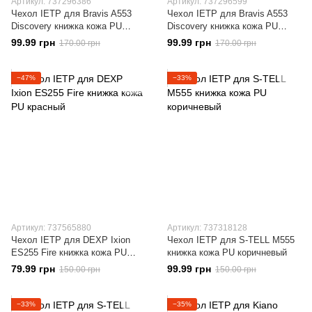
Артикул: 737296386
Артикул: 737296599
Чехол IETP для Bravis A553
Чехол IETP для Bravis A553
Discovery книжка кожа PU
Discovery книжка кожа PU
коричневый
красный
99.99 грн
99.99 грн
170.00 грн
170.00 грн
−47%
−33%
Артикул: 737565880
Артикул: 737318128
Чехол IETP для DEXP Ixion
Чехол IETP для S-TELL M555
ES255 Fire книжка кожа PU
книжка кожа PU коричневый
красный
79.99 грн
99.99 грн
150.00 грн
150.00 грн
−33%
−35%