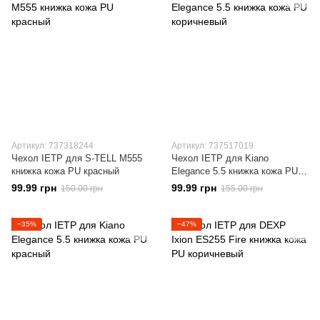
Артикул: 737318244
Артикул: 737517019
Чехол IETP для S-TELL M555
Чехол IETP для Kiano
книжка кожа PU красный
Elegance 5.5 книжка кожа PU
коричневый
99.99 грн
99.99 грн
150.00 грн
155.00 грн
−35%
−47%