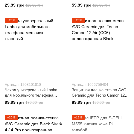
29.99 грн
59.99 грн
110.00 грн
110.00 грн
−23%
−25%
Артикул: 1208101818
Артикул: 1666756404
Чехол универсальный Lanbo
Защитная пленка-стекло AVG
для мобильного телефона
Ceramic для Tecno Camon 12
мешочек тканевый
Air (CC6) полноэкранная Black
99.99 грн
89.99 грн
130.00 грн
120.00 грн
−25%
−19%