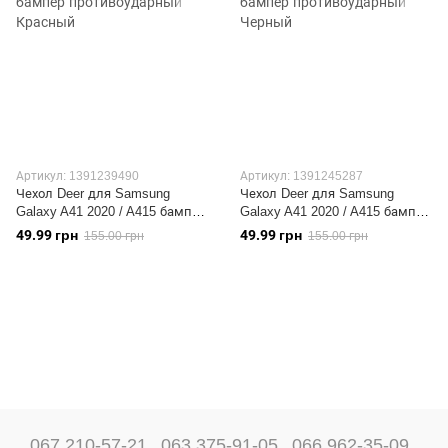
Артикул: 1391239490
Артикул: 1391245287
Чехол Deer для Samsung
Чехол Deer для Samsung
Galaxy A41 2020 / A415 бампер
Galaxy A41 2020 / A415 бампер
противоударный Красный
противоударный Черный
49.99 грн
49.99 грн
155.00 грн
155.00 грн
067 210-57-21
063 375-91-05
066 962-35-09