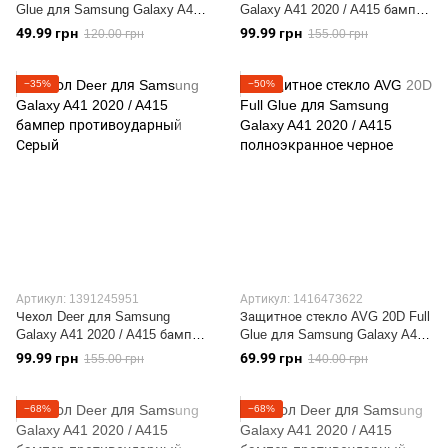
Glue для Samsung Galaxy A41
Galaxy A41 2020 / A415 бампер
2020 / A415 полноэкранное
противоударный Синий
49.99 грн
99.99 грн
120.00 грн
155.00 грн
черное
−35%
−50%
Артикул: 1391245951
Артикул: 1416473622
Чехол Deer для Samsung
Защитное стекло AVG 20D Full
Galaxy A41 2020 / A415 бампер
Glue для Samsung Galaxy A41
противоударный Серый
2020 / A415 полноэкранное
99.99 грн
69.99 грн
155.00 грн
140.00 грн
черное
−68%
−68%