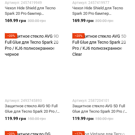
Артикул: 2457419949
Артикул: 2457419977
Чехол Hide Shield для Tecno
Чехол Hide Shield для Tecno
Spark 20 Pro бампер
Spark 20 Pro бампер
противоударный с подставкой
противоударный с подставкой
169.99 грн
169.99 грн
300.00 грн
300.00 грн
кольцом Blue
кольцом Red
−20%
−20%
Артикул: 2493745893
Артикул: 2587204101
Защитное стекло AVG 9D Full
Защитное стекло AVG 5D Full
Glue для Tecno Spark 20 Pro /
Glue для Tecno Spark 20 Pro /
KJ6 полноэкранное черное
KJ6 полноэкранное Clear
119.99 грн
119.99 грн
150.00 грн
150.00 грн
−20%
−17%