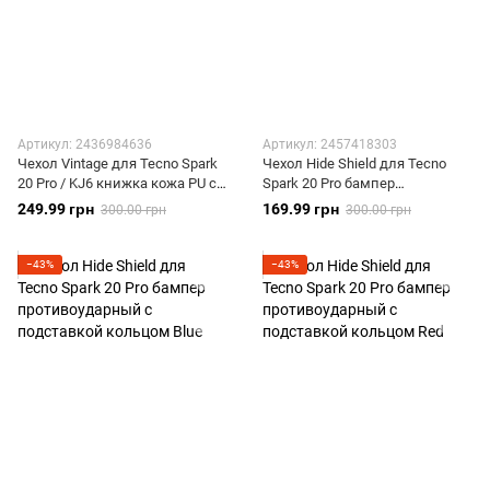
Артикул: 2436984636
Артикул: 2457418303
Чехол Vintage для Tecno Spark
Чехол Hide Shield для Tecno
20 Pro / KJ6 книжка кожа PU с
Spark 20 Pro бампер
визитницей бирюзовый
противоударный с подставкой
249.99 грн
169.99 грн
300.00 грн
300.00 грн
кольцом Black
−43%
−43%