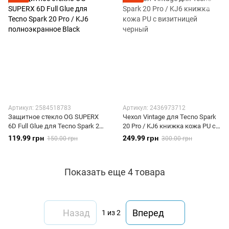
Артикул: 2584518783
Артикул: 2436973712
Защитное стекло OG SUPERX
Чехол Vintage для Tecno Spark
6D Full Glue для Tecno Spark 20
20 Pro / KJ6 книжка кожа PU с
Pro / KJ6 полноэкранное Black
визитницей черный
119.99 грн
249.99 грн
150.00 грн
300.00 грн
Показать еще 4 товара
Назад
Вперед
1
из 2