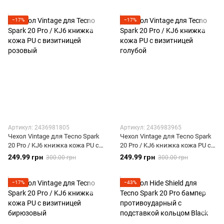
−17%
−17%
Артикул: 2436981805
Артикул: 2436983965
Чехол Vintage для Tecno Spark
Чехол Vintage для Tecno Spark
20 Pro / KJ6 книжка кожа PU с
20 Pro / KJ6 книжка кожа PU с
визитницей розовый
визитницей голубой
249.99 грн
249.99 грн
300.00 грн
300.00 грн
−17%
−43%