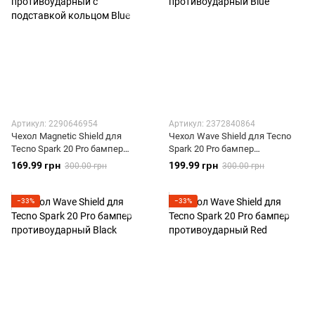
Артикул: 2290646954
Артикул: 2372840864
Чехол Magnetic Shield для
Чехол Wave Shield для Tecno
Tecno Spark 20 Pro бампер
Spark 20 Pro бампер
противоударный с подставкой
противоударный Blue
169.99 грн
199.99 грн
300.00 грн
300.00 грн
кольцом Blue
−33%
−33%