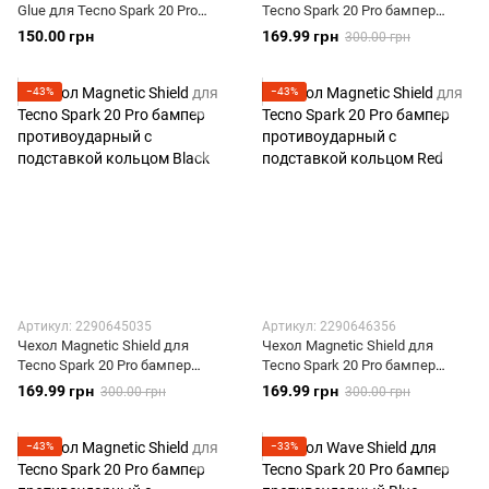
Glue для Tecno Spark 20 Pro
Tecno Spark 20 Pro бампер
полноэкранное черное
противоударный с подставкой
150.00 грн
169.99 грн
300.00 грн
кольцом Silver
−43%
−43%
Артикул: 2290645035
Артикул: 2290646356
Чехол Magnetic Shield для
Чехол Magnetic Shield для
Tecno Spark 20 Pro бампер
Tecno Spark 20 Pro бампер
противоударный с подставкой
противоударный с подставкой
169.99 грн
169.99 грн
300.00 грн
300.00 грн
кольцом Black
кольцом Red
−43%
−33%