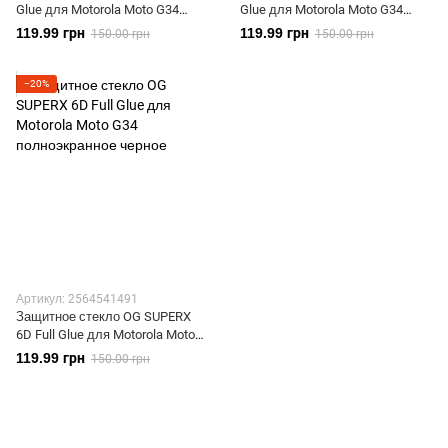
Glue для Motorola Moto G34
Glue для Motorola Moto G34
полноэкранное черное
полноэкранное черное
119.99 грн
119.99 грн
150.00 грн
150.00 грн
−20%
Артикул: 2564541491
Защитное стекло OG SUPERX
6D Full Glue для Motorola Moto
G34 полноэкранное черное
119.99 грн
150.00 грн