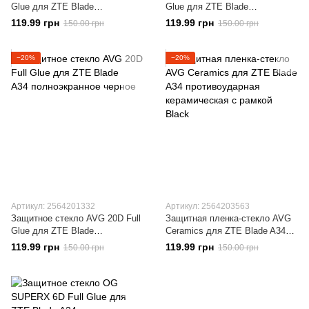
Glue для ZTE Blade
Glue для ZTE Blade
A34 полноэкранное черное
A34 полноэкранное черное
119.99 грн
119.99 грн
150.00 грн
150.00 грн
−20%
−20%
Артикул: 2564201332
Артикул: 2564203563
Защитное стекло AVG 20D Full
Защитная пленка-стекло AVG
Glue для ZTE Blade
Ceramics для ZTE Blade A34
A34 полноэкранное черное
противоударная
119.99 грн
119.99 грн
150.00 грн
150.00 грн
керамическая с рамкой Black