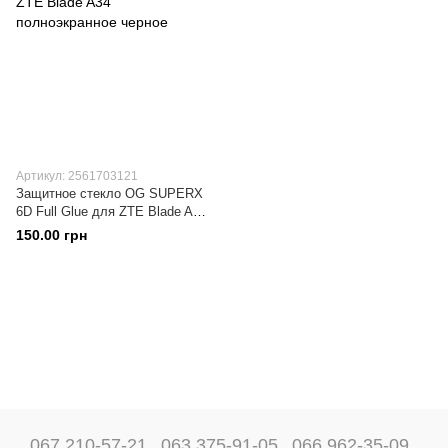
Артикул: 2561703121
Защитное стекло OG SUPERX
6D Full Glue для ZTE Blade A34
полноэкранное черное
150.00 грн
067 210-57-21
063 375-91-05
066 962-35-09