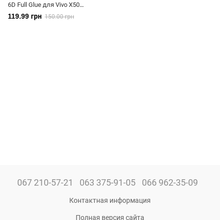
6D Full Glue для Vivo X50
полноэкранное черное
119.99 грн
150.00 грн
067 210-57-21
063 375-91-05
066 962-35-09
Контактная информация
Полная версия сайта