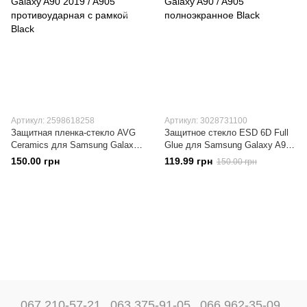
Артикул: 2598618258
Артикул: 3028731100
Защитная пленка-стекло AVG
Защитное стекло ESD 6D Full
Ceramics для Samsung Galaxy
Glue для Samsung Galaxy A90 /
A90 2019 / A905
A905 полноэкранное Black
150.00 грн
119.99 грн
150.00 грн
противоударная с рамкой
Black
067 210-57-21
063 375-91-05
066 962-35-09