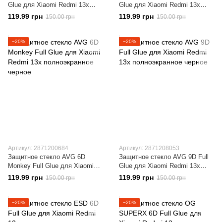
Glue для Xiaomi Redmi 13x
Glue для Xiaomi Redmi 13x
полноэкранное черное
полноэкранное черное
119.99 грн
119.99 грн
150.00 грн
150.00 грн
−20%
−20%
Артикул: 2871200684
Артикул: 2871208053
Защитное стекло AVG 6D
Защитное стекло AVG 9D Full
Monkey Full Glue для Xiaomi
Glue для Xiaomi Redmi 13x
Redmi 13x полноэкранное
полноэкранное черное
119.99 грн
119.99 грн
150.00 грн
150.00 грн
черное
−20%
−20%