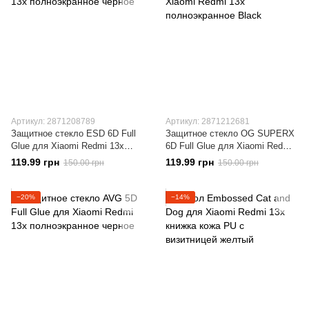
Артикул: 2871208789
Артикул: 2871212681
Защитное стекло ESD 6D Full
Защитное стекло OG SUPERX
Glue для Xiaomi Redmi 13x
6D Full Glue для Xiaomi Redmi
полноэкранное черное
13x полноэкранное Black
119.99 грн
119.99 грн
150.00 грн
150.00 грн
−20%
−14%