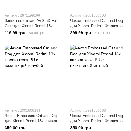
Артикул: 2871199166
Артикул: 2881606103
Защитное стекло AVG 5D Full
Чехол Embossed Cat and Dog
Glue для Xiaomi Redmi 13x
для Xiaomi Redmi 13x книжка
полноэкранное черное
кожа PU с визитницей желтый
119.99 грн
299.99 грн
150.00 грн
350.00 грн
Артикул: 2881606234
Артикул: 2881606666
Чехол Embossed Cat and Dog
Чехол Embossed Cat and Dog
для Xiaomi Redmi 13x книжка
для Xiaomi Redmi 13x книжка
кожа PU с визитницей голубой
кожа PU с визитницей мятный
350.00 грн
350.00 грн