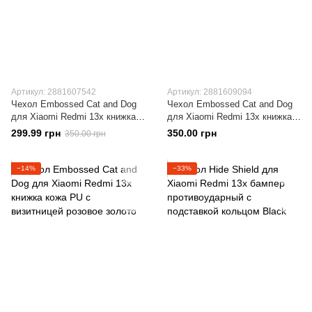
Артикул: 2881607542
Артикул: 2881609094
Чехол Embossed Cat and Dog
Чехол Embossed Cat and Dog
для Xiaomi Redmi 13x книжка
для Xiaomi Redmi 13x книжка
кожа PU с визитницей
кожа PU с визитницей серый
299.99 грн
350.00 грн
350.00 грн
фиолетовый
−14%
−33%