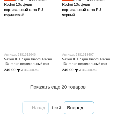
Артикул: 2881612646
Артикул: 2881618407
Чехол IETP для Xiaomi Redmi
Чехол IETP для Xiaomi Redmi
13x флип вертикальный кожа
13x флип вертикальный кожа
PU коричневый
PU черный
249.99 грн
249.99 грн
350.00 грн
350.00 грн
Показать еще 20 товаров
Назад
Вперед
1
из 3