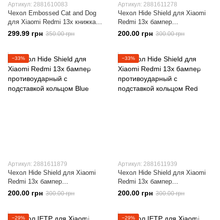
Артикул: 2881610083
Артикул: 2881611278
Чехол Embossed Cat and Dog
Чехол Hide Shield для Xiaomi
для Xiaomi Redmi 13x книжка
Redmi 13x бампер
кожа PU с визитницей розовое
противоударный с подставкой
299.99 грн
200.00 грн
350.00 грн
300.00 грн
золото
кольцом Black
−33%
−33%
Артикул: 2881611879
Артикул: 2881611939
Чехол Hide Shield для Xiaomi
Чехол Hide Shield для Xiaomi
Redmi 13x бампер
Redmi 13x бампер
противоударный с подставкой
противоударный с подставкой
200.00 грн
200.00 грн
300.00 грн
300.00 грн
кольцом Blue
кольцом Red
−29%
−29%