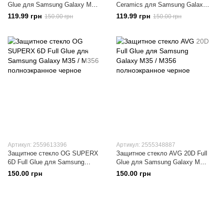
Glue для Samsung Galaxy M35
Ceramics для Samsung Galaxy
/ M356 полноэкранное черное
M35 5G / M356 противоударная
119.99 грн
119.99 грн
150.00 грн
150.00 грн
с рамкой Black
Артикул: 2559613396
Артикул: 2555348887
Защитное стекло OG SUPERX
Защитное стекло AVG 20D Full
6D Full Glue для Samsung
Glue для Samsung Galaxy M35
Galaxy M35 / M356
/ M356 полноэкранное черное
150.00 грн
150.00 грн
полноэкранное черное