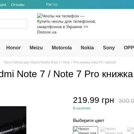
Рус
Укр
ация
Отзывы
Honor
Meizu
Motorola
Nokia
Sony
OP
Чехол Idewei для Xiaomi Redmi Note 7 / Note 7 Pro книжка кожа PU черный
dmi Note 7 / Note 7 Pro книжк
219.99 грн
300.0
В наличии
Выберите цвет