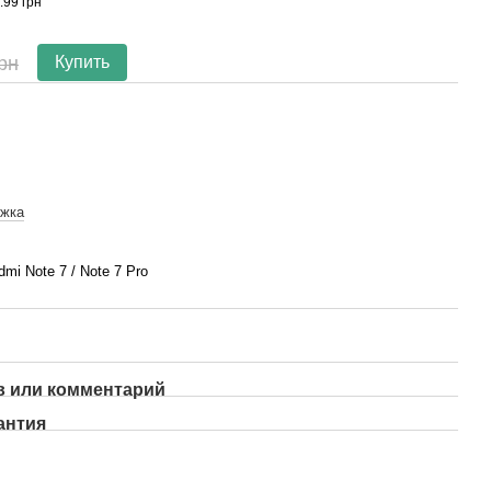
.99 грн
32
рн
Купить
ижка
mi Note 7 / Note 7 Pro
 или комментарий
антия