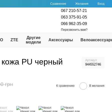
Сравнение
Желания
Вход
067 210-57-21
063 375-91-05
066 962-35-09
Перезвонить вам?
Другие
PO
ZTE
Аксессуары
Велоаксессуа
модели
а кожа PU черный
Артикул
944552746
0 грн
К сравнению
В желания