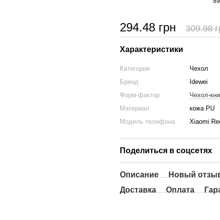
89
294.48 грн
309.98 г
Характеристики
Категория
Чехол
Бренд
Idewei
Форм-фактор
Чехол-кн
Материал
кожа PU
Модель телефона
Xiaomi Red
Поделиться в соцсетях
Описание
Новый отзыв
Доставка
Оплата
Гар