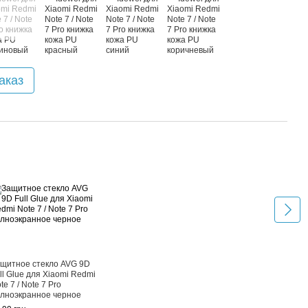
аказ
Вме
щитное стекло AVG 9D
Чехо
ll Glue для Xiaomi Redmi
Redmi
te 7 / Note 7 Pro
книж
лноэкранное черное
219.9