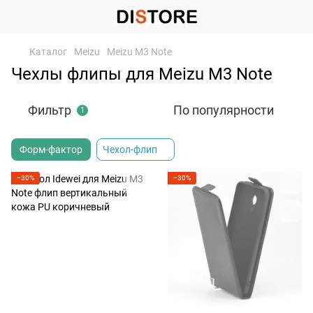
Каталог
Meizu
Meizu M3 Note
Чехлы флипы для Meizu M3 Note
Фильтр
По популярности
1
Форм-фактор
Чехол-флип
−30%
−30%