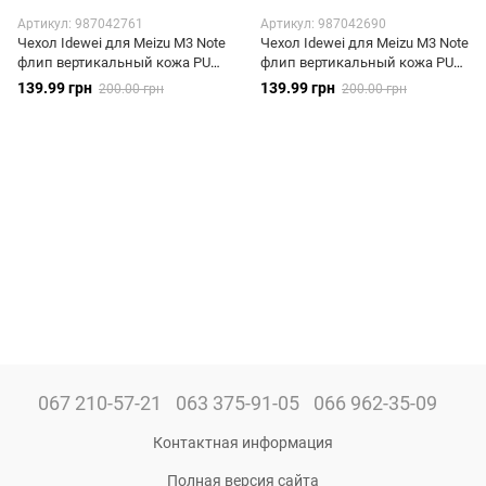
Артикул: 987042761
Артикул: 987042690
Чехол Idewei для Meizu M3 Note
Чехол Idewei для Meizu M3 Note
флип вертикальный кожа PU
флип вертикальный кожа PU
коричневый
черный
139.99 грн
139.99 грн
200.00 грн
200.00 грн
067 210-57-21
063 375-91-05
066 962-35-09
Контактная информация
Полная версия сайта