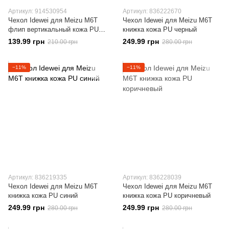
Артикул: 914530954
Артикул: 836222670
Чехол Idewei для Meizu M6T
Чехол Idewei для Meizu M6T
флип вертикальный кожа PU
книжка кожа PU черный
коричневый
139.99 грн
249.99 грн
210.00 грн
280.00 грн
−11%
−11%
Артикул: 836219335
Артикул: 836228039
Чехол Idewei для Meizu M6T
Чехол Idewei для Meizu M6T
книжка кожа PU синий
книжка кожа PU коричневый
249.99 грн
249.99 грн
280.00 грн
280.00 грн