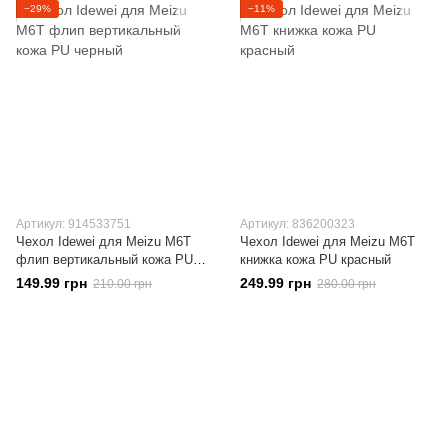
−29%
−11%
Артикул: 914533751
Артикул: 836200323
Чехол Idewei для Meizu M6T
Чехол Idewei для Meizu M6T
флип вертикальный кожа PU
книжка кожа PU красный
черный
149.99 грн
249.99 грн
210.00 грн
280.00 грн