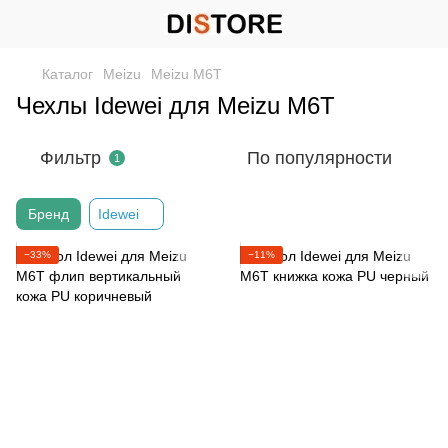
Каталог
Meizu
Meizu M6T
Чехлы Idewei для Meizu M6T
Фильтр
По популярности
1
Бренд
Idewei
−33%
−11%