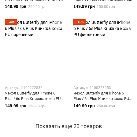
черный
голубой
149.99 грн
149.99 грн
250.00 грн
250.00 грн
−40%
−40%
Артикул: 1100222536
Артикул: 1100223053
Чехол Butterfly для iPhone 6
Чехол Butterfly для iPhone 6
Plus / 6s Plus Книжка кожа PU
Plus / 6s Plus Книжка кожа PU
сиреневый
фиолетовый
149.99 грн
149.99 грн
250.00 грн
250.00 грн
Показать еще 20 товаров