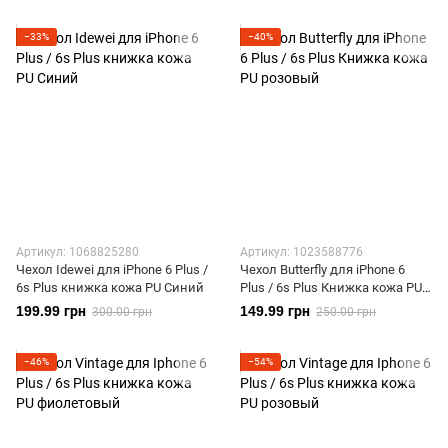
−33%
−40%
Артикул: 1068825280
Артикул: 1023588776
Чехол Idewei для iPhone 6 Plus /
Чехол Butterfly для iPhone 6
6s Plus книжка кожа PU Синий
Plus / 6s Plus Книжка кожа PU
розовый
199.99 грн
149.99 грн
300.00 грн
250.00 грн
−46%
−54%