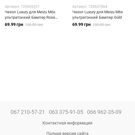
Артикул: 720606531
Артикул: 720607864
Чехол Luxury для Meizu M6s
Чехол Luxury для Meizu M6s
ультратонкий Бампер Rose
ультратонкий Бампер Gold
Gold
69.99 грн
69.99 грн
130.00 грн
130.00 грн
067 210-57-21
063 375-91-05
066 962-35-09
Контактная информация
Полная версия сайта