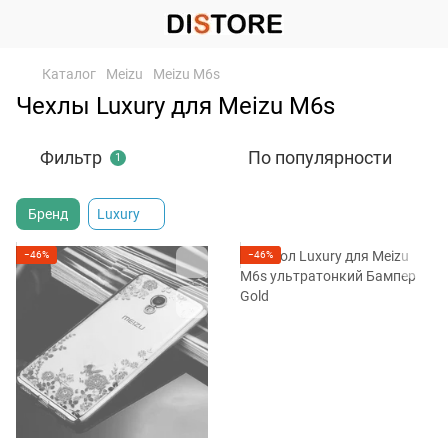
Каталог
Meizu
Meizu M6s
Чехлы Luxury для Meizu M6s
Фильтр
По популярности
1
Бренд
Luxury
−46%
−46%