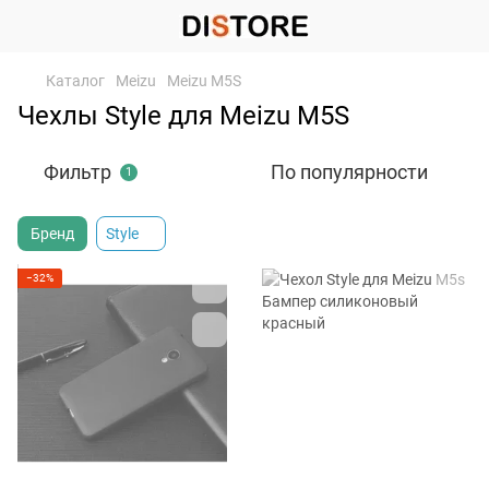
Каталог
Meizu
Meizu M5S
Чехлы Style для Meizu M5S
Фильтр
По популярности
1
Бренд
Style
−32%