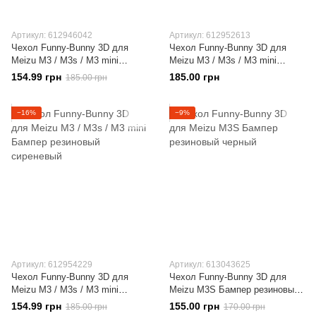
Артикул: 612946042
Артикул: 612952613
Чехол Funny-Bunny 3D для
Чехол Funny-Bunny 3D для
Meizu M3 / M3s / M3 mini
Meizu M3 / M3s / M3 mini
Бампер резиновый розовый
Бампер резиновый голубой
154.99 грн
185.00 грн
185.00 грн
−16%
−9%
Артикул: 612954229
Артикул: 613043625
Чехол Funny-Bunny 3D для
Чехол Funny-Bunny 3D для
Meizu M3 / M3s / M3 mini
Meizu M3S Бампер резиновый
Бампер резиновый сиреневый
черный
154.99 грн
155.00 грн
185.00 грн
170.00 грн